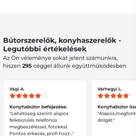
Bútorszerelők, konyhaszerelők -
Legutóbbi értékelések
Az Ön véleménye sokat jelent számunkra,
hiszen
295
céggel állunk együttműködésben
Vági A.
Várhegyi L.
Konyhabútor befejezése:
Konyhabútor öss
"Lehetöseg szerint alapos
"Alapos,megfonto
felkészülés telefonos
dolgát."
megbeszéléssel, fotokkal.
Pontos érkezés, profi hozz..."