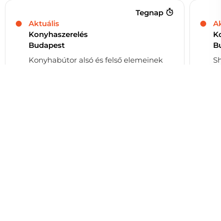
Tegnap
Aktuális
Ak
Konyhaszerelés
K
Budapest
B
Konyhabútor alsó és felső elemeinek
Sh
felszerelése, mosogató és beépített
ko
főzőlap behelyezése.
el
fi
E****
ép
D*
Bútorszerelés Árak - Bútor