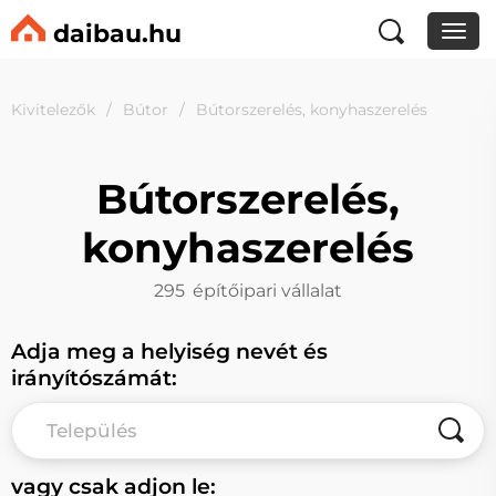
daibau.hu
Kivitelezők
Bútor
Bútorszerelés, konyhaszerelés
Bútorszerelés,
konyhaszerelés
295
építőipari vállalat
Adja meg a helyiség nevét és
irányítószámát:
vagy csak adjon le: