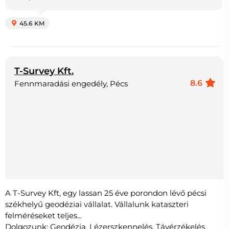
45.6 KM
T-Survey Kft.
8.6
Fennmaradási engedély, Pécs
A T-Survey Kft, egy lassan 25 éve porondon lévő pécsi
székhelyű geodéziai vállalat. Vállalunk kataszteri
felméréseket teljes...
Dolgozunk: Geodézia, Lézerszkennelés, Távérzékelés,