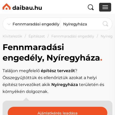
daibau.hu
Kivitelezők
Építészet
Fennmaradási engedély
Nyíregy
Fennmaradási
engedély, Nyíregyháza
.
Találjon megfelelő
építész tervezőt
?
Összegyűjtöttük és ellenőriztük azokat a helyi
építész tervezőket akik
Nyíregyháza
területén és
környékén dolgoznak.