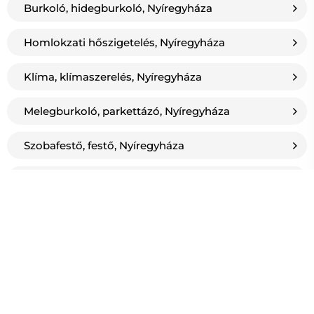
Burkoló, hidegburkoló, Nyíregyháza
Homlokzati hőszigetelés, Nyíregyháza
Klíma, klímaszerelés, Nyíregyháza
Melegburkoló, parkettázó, Nyíregyháza
Szobafestő, festő, Nyíregyháza
Térkövezés, Nyíregyháza
Tetőablak, Nyíregyháza
Tetőfedő, Nyíregyháza
Villanyszerelő, Nyíregyháza