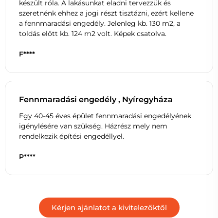
készült róla. A lakásunkat eladni tervezzük és
szeretnénk ehhez a jogi részt tisztázni, ezért kellene
a fennmaradási engedély. Jelenleg kb. 130 m2, a
toldás előtt kb. 124 m2 volt. Képek csatolva.
F****
Fennmaradási engedély , Nyíregyháza
Egy 40-45 éves épület fennmaradási engedélyének
igénylésére van szükség. Házrész mely nem
rendelkezik építési engedéllyel.
P****