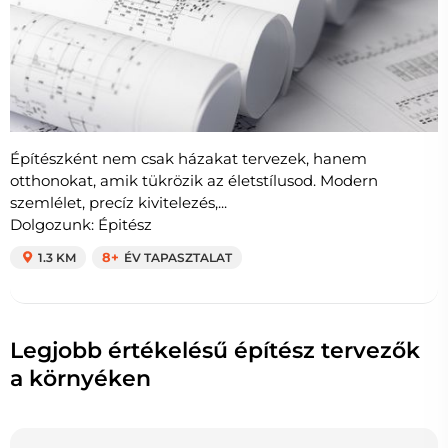
Építészként nem csak házakat tervezek, hanem
otthonokat, amik tükrözik az életstílusod. Modern
szemlélet, precíz kivitelezés,...
Dolgozunk: Épitész
1.3 KM
8+
ÉV TAPASZTALAT
Legjobb értékelésű építész tervezők
a környéken