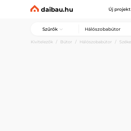
daibau.hu
Új projekt
Szűrők
Kivitelezők
Bútor
Hálószobabútor
Széke