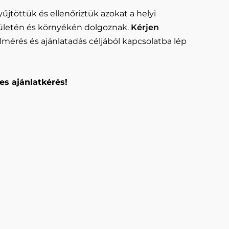
űjtöttük és ellenőriztük azokat a helyi
ületén és környékén dolgoznak.
Kérjen
lmérés és ajánlatadás céljából kapcsolatba lép
es ajánlatkérés!