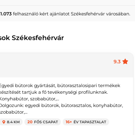
1.073
felhasználó kért ajánlatot Székesfehérvár városában.
osok Székesfehérvár
9.3
Egyedi bútorok gyártását, bútorasztalosipari termékek
készítését tartjuk a fő tevékenységi profilunknak.
Konyhabútor, szobabútor,...
Dolgozunk: egyedi bútorok, bútorasztalos, konyhabútor,
szobabútor,...
8.4 KM
20
FŐS CSAPAT
16+
ÉV TAPASZTALAT