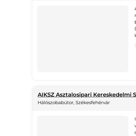
AIKSZ Asztalosipari Kereskedelmi S
Hálószobabútor, Székesfehérvár