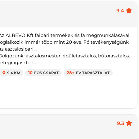
9.4
Az ALREVO Kft faipari termékek és fa megmunkálásával
foglalkozik immár több mint 20 éve. Fő tevékenységünk
az asztalosipari,...
Dolgozunk: asztalosmester, épületasztalos, bútorasztalos,
rétegragasztott...
9.4 KM
10
FŐS CSAPAT
28+
ÉV TAPASZTALAT
9.3