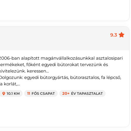
9.3
2006-ban alapított magánvállalkozásunkkal asztalosipari
termékeket, főként egyedi bútorokat tervezünk és
kivitelezünk. keressen...
Dolgozunk: egyedi bútorgyártás, bútorasztalos, fa lépcső,
fa korlát,...
10.1 KM
11
FŐS CSAPAT
20+
ÉV TAPASZTALAT