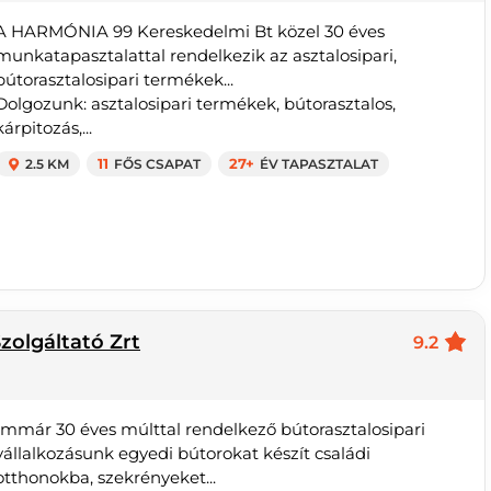
A HARMÓNIA 99 Kereskedelmi Bt közel 30 éves
munkatapasztalattal rendelkezik az asztalosipari,
bútorasztalosipari termékek...
Dolgozunk: asztalosipari termékek, bútorasztalos,
kárpitozás,...
2.5 KM
11
FŐS CSAPAT
27+
ÉV TAPASZTALAT
zolgáltató Zrt
9.2
Immár 30 éves múlttal rendelkező bútorasztalosipari
vállalkozásunk egyedi bútorokat készít családi
otthonokba, szekrényeket...