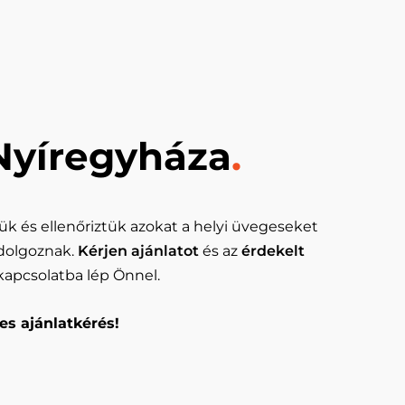
Nyíregyháza
.
ük és ellenőriztük azokat a helyi üvegeseket
dolgoznak.
Kérjen ajánlatot
és az
érdekelt
kapcsolatba lép Önnel.
es ajánlatkérés!