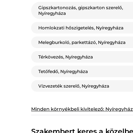
Gipszkartonozás, gipszkarton szerelő,
Nyíregyháza
Homlokzati hőszigetelés, Nyíregyháza
Melegburkoló, parkettázó, Nyíregyháza
Térkövezés, Nyíregyháza
Tetőfedő, Nyíregyháza
Vízvezeték szerelő, Nyíregyháza
Minden környékbeli kivitelező: Nyíregyhá
Szakembert keres a közelb