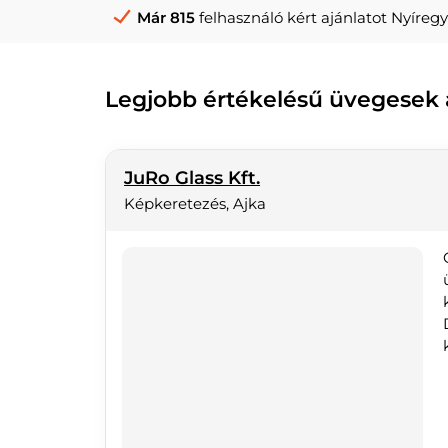
Már 815
felhasználó kért ajánlatot Nyíreg
Legjobb értékelésű üvegesek
JuRo Glass Kft.
Képkeretezés, Ajka
k