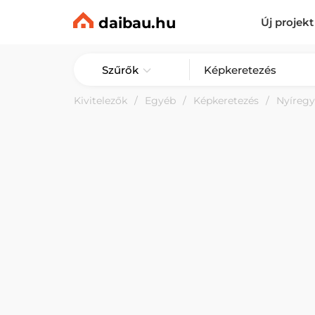
daibau.hu
Új projekt
Szűrők
Kivitelezők
Egyéb
Képkeretezés
Nyíreg