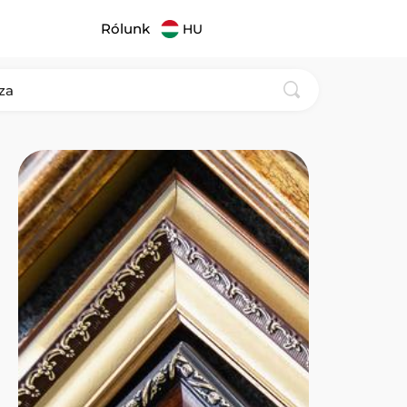
Rólunk
HU