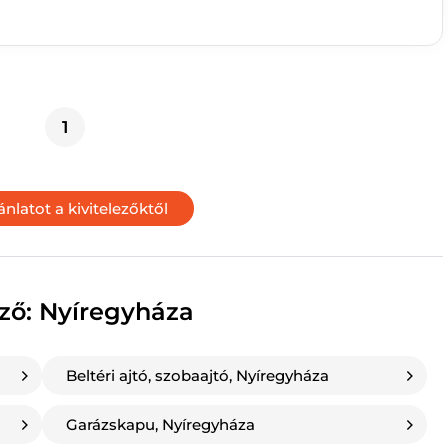
1
ező:
Nyíregyháza
Beltéri ajtó, szobaajtó, Nyíregyháza
Garázskapu, Nyíregyháza