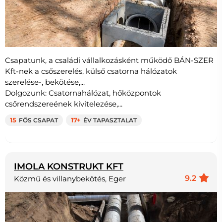
Csapatunk, a családi vállalkozásként működő BÁN-SZER
Kft-nek a csőszerelés, külső csatorna hálózatok
szerelése-, bekötése,...
Dolgozunk: Csatornahálózat, hőközpontok
csőrendszereének kivitelezése,...
15
FŐS CSAPAT
17+
ÉV TAPASZTALAT
IMOLA KONSTRUKT KFT
9.2
Közmű és villanybekötés, Eger