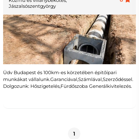
Közmű és villanybekötés,
Jászalsószentgyörgy
Üdv Budapest és 100km-es körzetében épitőípari
munkákat vállalunk.Garanciával,Számlával,Szerződéssel.
Dolgozunk: Hőszigetelés,Fürdőszoba Generálkivitelezés.
1