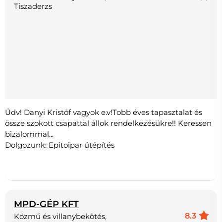
Tiszaderzs
Üdv! Danyi Kristóf vagyok e.v!Tobb éves tapasztalat és
össze szokott csapattal állok rendelkezésükre!! Keressen
bizalommal...
Dolgozunk: Epitoipar útépítés
MPD-GÉP KFT
8.3
Közmű és villanybekötés,