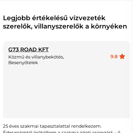
Legjobb értékelésű vízvezeték
szerelők, villanyszerelők a környéken
G73 ROAD KFT
9.8
Közmű és villanybekötés,
Besenyőtelek
25 éves szakmai tapasztalattal rendelkezem.
Édesapámtól örököltem a szakma iránti rajongást – ő