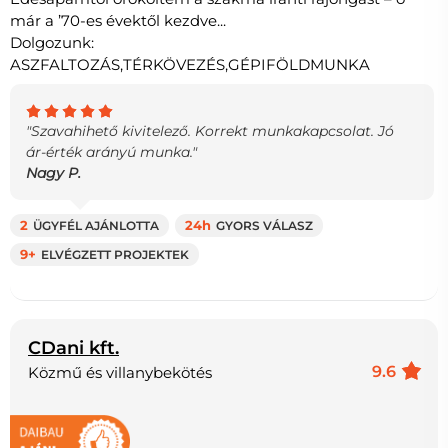
már a ’70-es évektől kezdve...
Dolgozunk:
ASZFALTOZÁS,TÉRKÖVEZÉS,GÉPIFÖLDMUNKA
"Szavahihető kivitelező. Korrekt munkakapcsolat. Jó
ár-érték arányú munka."
Nagy P.
2
ÜGYFÉL AJÁNLOTTA
24h
GYORS VÁLASZ
9+
ELVÉGZETT PROJEKTEK
CDani kft.
9.6
Közmű és villanybekötés