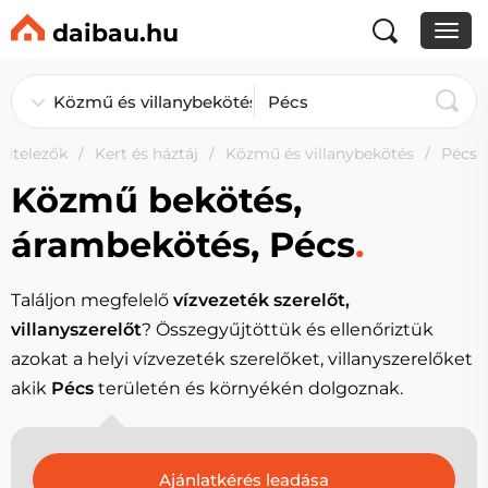
daibau.hu
vitelezők
Kert és háztáj
Közmű és villanybekötés
Pécs
Közmű bekötés,
árambekötés, Pécs
.
Találjon megfelelő
vízvezeték szerelőt,
villanyszerelőt
? Összegyűjtöttük és ellenőriztük
azokat a helyi vízvezeték szerelőket, villanyszerelőket
akik
Pécs
területén és környékén dolgoznak.