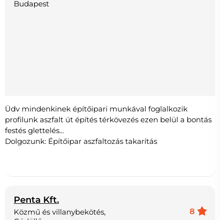
Budapest
Üdv mindenkinek építőipari munkával foglalkozik
profilunk aszfalt út építés térkövezés ezen belül a bontás
festés glettelés...
Dolgozunk: Építőipar aszfaltozás takarítás
Penta Kft.
8
Közmű és villanybekötés,