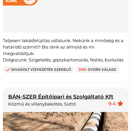
Teljesen lakásfelújítás vállalunk. Nekünk a minőség és a
határidő számít!!! Bis ránk az álmoid és mi
megvalósítjuk.
Dolgozunk: Szigetelés, gipszkartonozás, festés, burkolás
JAVASOLT VÍZVEZETÉK SZERELŐ
24h
GYORS VÁLASZ
BÁN-SZER Építőipari és Szolgáltató Kft
9.4
Közmű és villanybekötés, Süttő