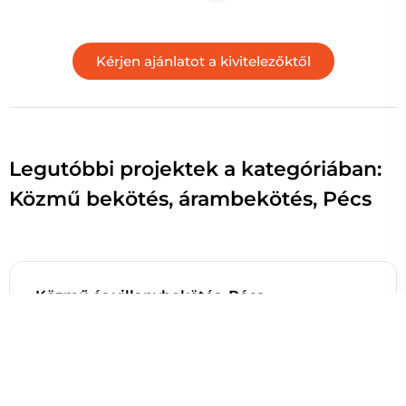
Legutóbbi projektek a kategóriában:
Közmű bekötés, árambekötés, Pécs
Közmű és villanybekötés, Pécs
Kispostavölgy dűlőben egy összközműves telken
kellene a telekhatáron lévő közműveket bevinni a
telken található kis épületbe. A közművek és az
épület között kb 5-6 méter van.