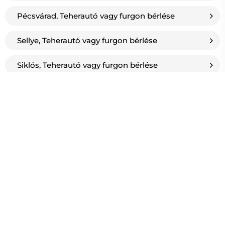
Pécsvárad, Teherautó vagy furgon bérlése
Sellye, Teherautó vagy furgon bérlése
Siklós, Teherautó vagy furgon bérlése
Szentlőrinc, Teherautó vagy furgon bérlése
Szigetvár, Teherautó vagy furgon bérlése
Összes kivitelező - Teherautó vagy furgon bérlése
Legkeresettebb
Teherautó vagy furgon bérlése Budapest
Teherautó vagy furgon bérlése Debrecen