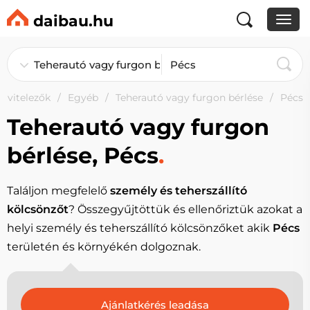
daibau.hu
Kivitelezők
Egyéb
Teherautó vagy furgon bérlése
Pécs
Teherautó vagy furgon
bérlése, Pécs
.
Találjon megfelelő
személy és teherszállító
kölcsönzőt
? Összegyűjtöttük és ellenőriztük azokat a
helyi személy és teherszállító kölcsönzőket akik
Pécs
területén és környékén dolgoznak.