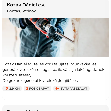
Kozák Dániel e.v.
Bontás, Szolnok
Kozák Dániel e.v. teljes körű felújítási munkákkal és
generálkivitelezéssel foglalkozik. Vállalja lakóingatlanok
korszerűsítését,...
Dolgozunk: general kivitelezés,felujitások
2.9 KM
2
FŐS CSAPAT
6+
ÉV TAPASZTALAT