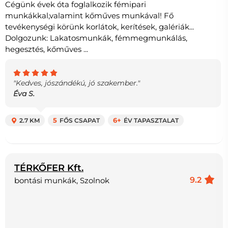
Cégünk évek óta foglalkozik fémipari
munkákkal,valamint kőműves munkával! Fő
tevékenységi körünk korlátok, kerítések, galériák...
Dolgozunk: Lakatosmunkák, fémmegmunkálás,
hegesztés, kőműves ...
"Kedves, jószándékú, jó szakember."
Éva S.
2.7 KM
5
FŐS CSAPAT
6+
ÉV TAPASZTALAT
TÉRKŐFER Kft.
9.2
bontási munkák, Szolnok