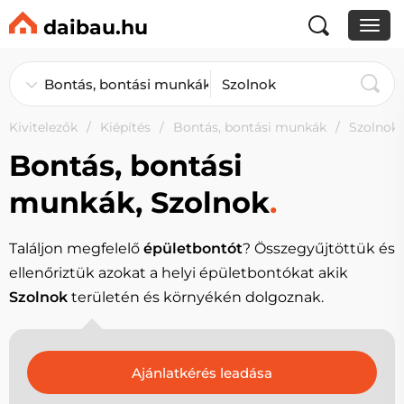
daibau.hu
Kivitelezők
Kiépítés
Bontás, bontási munkák
Szolnok
Bontás, bontási
munkák, Szolnok
.
Találjon megfelelő
épületbontót
? Összegyűjtöttük és
ellenőriztük azokat a helyi épületbontókat akik
Szolnok
területén és környékén dolgoznak.