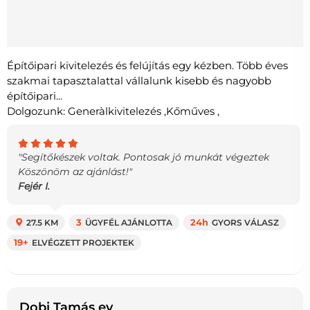
Építőipari kivitelezés és felújítás egy kézben. Több éves
szakmai tapasztalattal vállalunk kisebb és nagyobb
építőipari...
Dolgozunk: Generàlkivitelezés ,Kőműves ,
"Segítőkészek voltak. Pontosak jó munkát végeztek
Köszönöm az ajánlást!"
Fejér I.
27.5 KM
3
ÜGYFÉL AJÁNLOTTA
24h
GYORS VÁLASZ
19+
ELVÉGZETT PROJEKTEK
Dobi Tamás ev