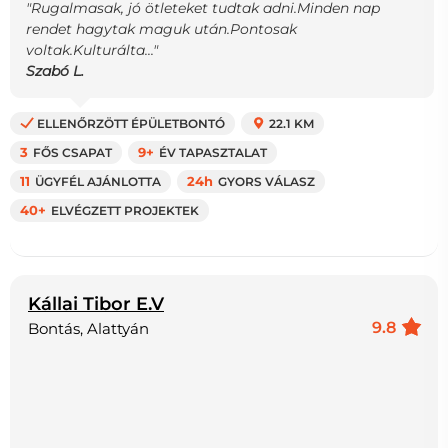
"Rugalmasak, jó ötleteket tudtak adni.Minden nap
rendet hagytak maguk után.Pontosak
voltak.Kulturálta..."
Szabó L.
ELLENŐRZÖTT ÉPÜLETBONTÓ
22.1 KM
3
FŐS CSAPAT
9+
ÉV TAPASZTALAT
11
ÜGYFÉL AJÁNLOTTA
24h
GYORS VÁLASZ
40+
ELVÉGZETT PROJEKTEK
Kállai Tibor E.V
9.8
Bontás, Alattyán