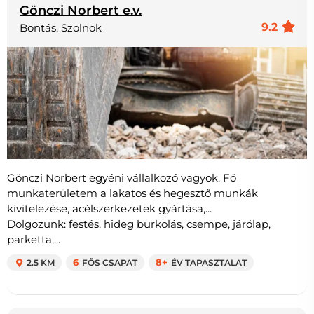
Gönczi Norbert e.v.
9.2
Bontás, Szolnok
Gönczi Norbert egyéni vállalkozó vagyok. Fő
munkaterületem a lakatos és hegesztő munkák
kivitelezése, acélszerkezetek gyártása,...
Dolgozunk: festés, hideg burkolás, csempe, járólap,
parketta,...
2.5 KM
6
FŐS CSAPAT
8+
ÉV TAPASZTALAT