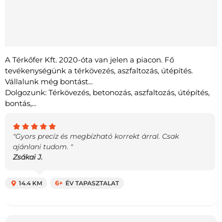
A Térkőfer Kft. 2020-óta van jelen a piacon. Fő
tevékenységünk a térkövezés, aszfaltozás, útépítés.
Vállalunk még bontást...
Dolgozunk: Térkövezés, betonozás, aszfaltozás, útépítés,
bontás,...
"Gyors precíz és megbízható korrekt árral. Csak
ajánlani tudom. "
Zsákai J.
14.4 KM
6+
ÉV TAPASZTALAT