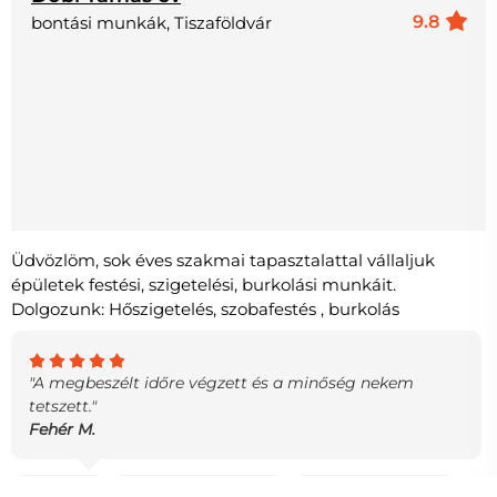
9.8
bontási munkák, Tiszaföldvár
Üdvözlöm, sok éves szakmai tapasztalattal vállaljuk
épületek festési, szigetelési, burkolási munkáit.
Dolgozunk: Hőszigetelés, szobafestés , burkolás
"A megbeszélt időre végzett és a minőség nekem
tetszett."
Fehér M.
25.3 KM
1
ÜGYFÉL AJÁNLOTTA
24h
GYORS VÁLASZ