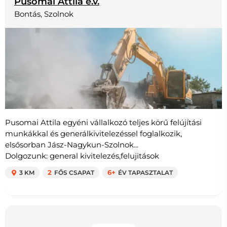
Pusomai Attila e.v.
Bontás, Szolnok
Pusomai Attila egyéni vállalkozó teljes körű felújítási
munkákkal és generálkivitelezéssel foglalkozik,
elsősorban Jász-Nagykun-Szolnok...
Dolgozunk: general kivitelezés,felujitások
3 KM
2
FŐS CSAPAT
6+
ÉV TAPASZTALAT