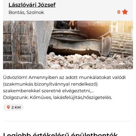
Lászlóvári József
8
Bontás, Szolnok
Üdvözlöm! Amennyiben az adott munkálatokat valódi
(szakmunkás bizonyítvánnyal rendelkező)
szakemberekkel szeretné elvégeztetni,...
Dolgozunk: Kőműves, lakásfelújítás,hőszigetelés.
2 KM
Legjobb értékelésű épületbontók