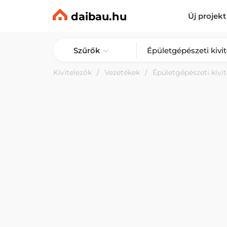
daibau.hu
Új projekt
Szűrők
Kivitelezők
Vezetékek
Épületgépészeti kivit