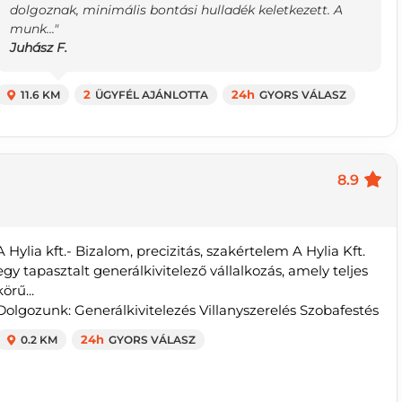
dolgoznak, minimális bontási hulladék keletkezett. A
munk..."
Juhász F.
11.6 KM
2
ÜGYFÉL AJÁNLOTTA
24h
GYORS VÁLASZ
8.9
A Hylia kft.- Bizalom, precizitás, szakértelem A Hylia Kft.
egy tapasztalt generálkivitelező vállalkozás, amely teljes
körű...
Dolgozunk: Generálkivitelezés Villanyszerelés Szobafestés
0.2 KM
24h
GYORS VÁLASZ