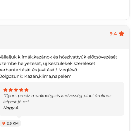
9.4
Vállaljuk klímák,kazánok és hőszivattyúk előcsövezését
üzembe helyezését, új készülékek szerelését
karbantartását és javítását! Meglévő...
Dolgozunk: Kazán,klíma,napelem
"Gyors precíz munkavégzés kedvesség piaci árakhoz
képest jó ar"
Nagy A.
2.5 KM