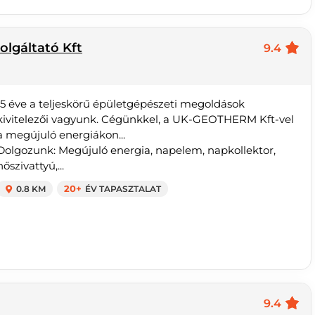
lgáltató Kft
9.4
15 éve a teljeskörű épületgépészeti megoldások
kivitelezői vagyunk. Cégünkkel, a UK-GEOTHERM Kft-vel
a megújuló energiákon...
Dolgozunk: Megújuló energia, napelem, napkollektor,
hőszivattyú,...
0.8 KM
20+
ÉV TAPASZTALAT
9.4