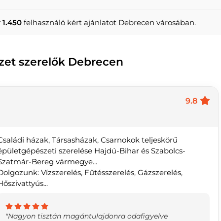
 1.450
felhasználó kért ajánlatot Debrecen városában.
szet szerelők Debrecen
9.8
Családi házak, Társasházak, Csarnokok teljeskörű
épületgépészeti szerelése Hajdú-Bihar és Szabolcs-
Szatmár-Bereg vármegye...
Dolgozunk: Vízszerelés, Fűtésszerelés, Gázszerelés,
Hőszivattyús...
"Nagyon tisztán magántulajdonra odafigyelve