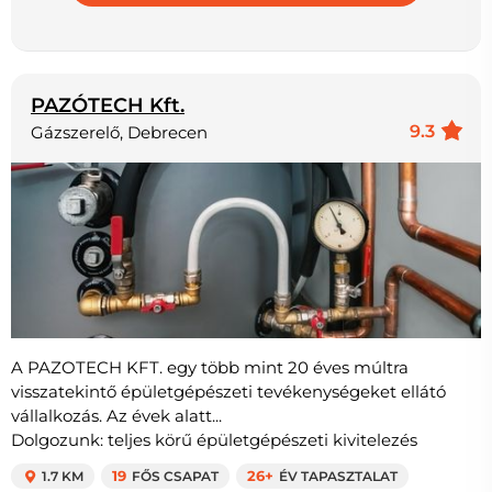
PAZÓTECH Kft.
9.3
Gázszerelő, Debrecen
A PAZOTECH KFT. egy több mint 20 éves múltra
visszatekintő épületgépészeti tevékenységeket ellátó
vállalkozás. Az évek alatt...
Dolgozunk: teljes körű épületgépészeti kivitelezés
1.7 KM
19
FŐS CSAPAT
26+
ÉV TAPASZTALAT