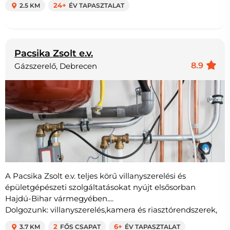
2.5 KM
24+
ÉV TAPASZTALAT
Pacsika Zsolt e.v.
8.9
Gázszerelő, Debrecen
A Pacsika Zsolt e.v. teljes körű villanyszerelési és
épületgépészeti szolgáltatásokat nyújt elsősorban
Hajdú-Bihar vármegyében....
Dolgozunk: villanyszerelés,kamera és riasztórendszerek,
3.7 KM
2
FŐS CSAPAT
6+
ÉV TAPASZTALAT