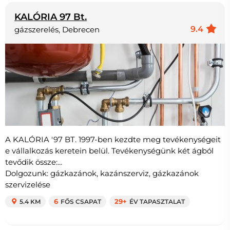
KALÓRIA 97 Bt.
9.4
gázszerelés, Debrecen
A KALÓRIA '97 BT. 1997-ben kezdte meg tevékenységeit
e vállalkozás keretein belül. Tevékenységünk két ágból
tevődik össze:...
Dolgozunk: gázkazánok, kazánszerviz, gázkazánok
szervizelése
5.4 KM
6
FŐS CSAPAT
29+
ÉV TAPASZTALAT