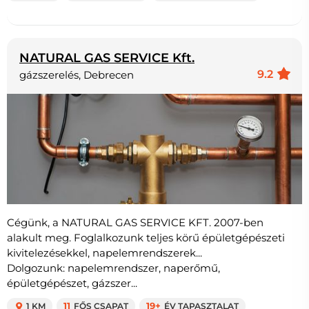
NATURAL GAS SERVICE Kft.
9.2
gázszerelés, Debrecen
Cégünk, a NATURAL GAS SERVICE KFT. 2007-ben
alakult meg. Foglalkozunk teljes körű épületgépészeti
kivitelezésekkel, napelemrendszerek...
Dolgozunk: napelemrendszer, naperőmű,
épületgépészet, gázszer...
1 KM
11
FŐS CSAPAT
19+
ÉV TAPASZTALAT