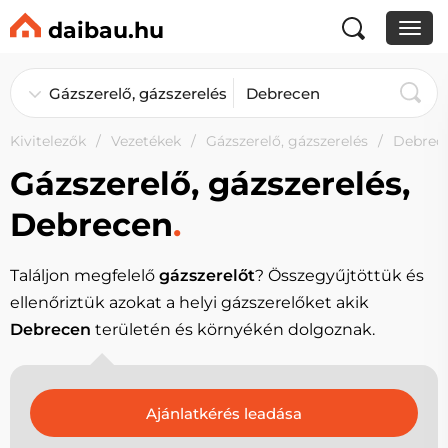
daibau.hu
Kivitelezők
Vezetékek
Gázszerelő, gázszerelés
Debrec
Gázszerelő, gázszerelés,
Debrecen
.
Találjon megfelelő
gázszerelőt
? Összegyűjtöttük és
ellenőriztük azokat a helyi gázszerelőket akik
Debrecen
területén és környékén dolgoznak.