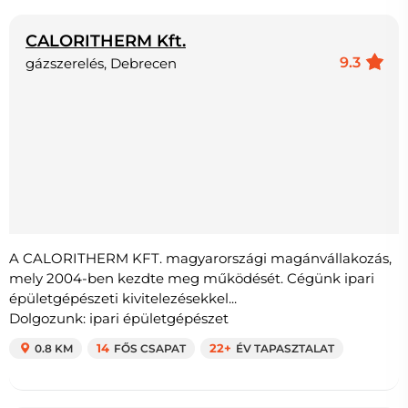
CALORITHERM Kft.
9.3
gázszerelés, Debrecen
A CALORITHERM KFT. magyarországi magánvállakozás,
mely 2004-ben kezdte meg működését. Cégünk ipari
épületgépészeti kivitelezésekkel...
Dolgozunk: ipari épületgépészet
0.8 KM
14
FŐS CSAPAT
22+
ÉV TAPASZTALAT