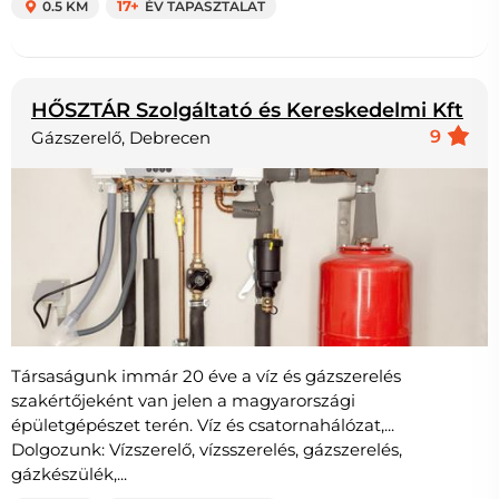
0.5 KM
17+
ÉV TAPASZTALAT
HŐSZTÁR Szolgáltató és Kereskedelmi Kft
9
Gázszerelő, Debrecen
Társaságunk immár 20 éve a víz és gázszerelés
szakértőjeként van jelen a magyarországi
épületgépészet terén. Víz és csatornahálózat,...
Dolgozunk: Vízszerelő, vízsszerelés, gázszerelés,
gázkészülék,...