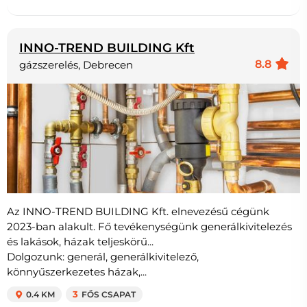
INNO-TREND BUILDING Kft
8.8
gázszerelés, Debrecen
Az INNO-TREND BUILDING Kft. elnevezésű cégünk
2023-ban alakult. Fő tevékenységünk generálkivitelezés
és lakások, házak teljeskörű...
Dolgozunk: generál, generálkivitelező,
könnyűszerkezetes házak,...
0.4 KM
3
FŐS CSAPAT