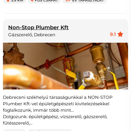
3.9 KM
4
FŐS CSAPAT
11+
ÉV TAPASZTALAT
Non-Stop Plumber Kft
9.1
Gázszerelő, Debrecen
Debreceni székhelyű társaságunkkal a NON-STOP
Plumber Kft-vel épületgépészeti kivitelezésekkel
foglalkozunk, immár több mint...
Dolgozunk: épületgépész, vízszerelő, gázszerelő,
fűtésszerelő,...