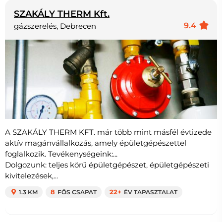
SZAKÁLY THERM Kft.
9.4
gázszerelés, Debrecen
A SZAKÁLY THERM KFT. már több mint másfél évtizede
aktív magánvállalkozás, amely épületgépészettel
foglalkozik. Tevékenységeink:...
Dolgozunk: teljes körű épületgépészet, épületgépészeti
kivitelezések,...
1.3 KM
8
FŐS CSAPAT
22+
ÉV TAPASZTALAT