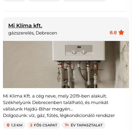
Mi Klíma kft.
8.8
gázszerelés, Debrecen
Mi Klima Kft. a cég neve, mely 2019-ben alakult.
Székhelyünk Debrecenben található, és munkát
vállalunk Hajdú-Bihar megyén...
Dolgozunk: víz, gáz, fűtés, légkondicionáló rendszer
1.3 KM
2
FŐS CSAPAT
7+
ÉV TAPASZTALAT