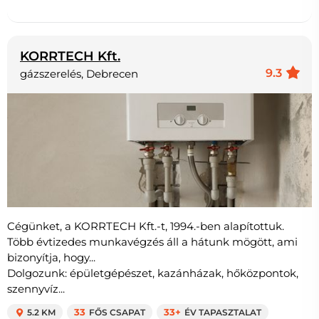
KORRTECH Kft.
9.3
gázszerelés, Debrecen
Cégünket, a KORRTECH Kft.-t, 1994.-ben alapítottuk.
Több évtizedes munkavégzés áll a hátunk mögött, ami
bizonyítja, hogy...
Dolgozunk: épületgépészet, kazánházak, hőközpontok,
szennyvíz...
5.2 KM
33
FŐS CSAPAT
33+
ÉV TAPASZTALAT