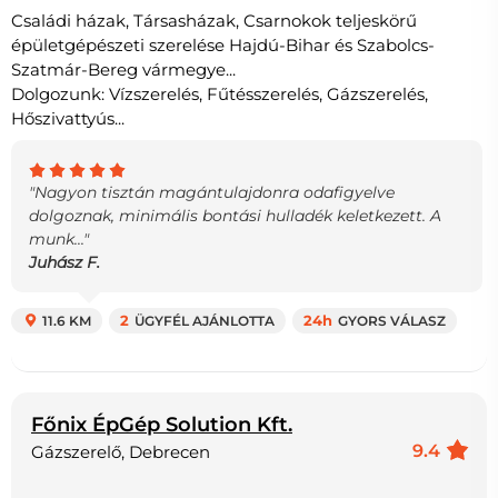
Családi házak, Társasházak, Csarnokok teljeskörű
épületgépészeti szerelése Hajdú-Bihar és Szabolcs-
Szatmár-Bereg vármegye...
Dolgozunk: Vízszerelés, Fűtésszerelés, Gázszerelés,
Hőszivattyús...
"Nagyon tisztán magántulajdonra odafigyelve
dolgoznak, minimális bontási hulladék keletkezett. A
munk..."
Juhász F.
11.6 KM
2
ÜGYFÉL AJÁNLOTTA
24h
GYORS VÁLASZ
Főnix ÉpGép Solution Kft.
9.4
Gázszerelő, Debrecen