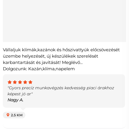
Vállaljuk klímák,kazánok és hőszivattyúk előcsövezését
üzembe helyezését, új készülékek szerelését
karbantartását és javítását! Meglévő...
Dolgozunk: Kazán,klíma,napelem
"Gyors precíz munkavégzés kedvesség piaci árakhoz
képest jó ar"
Nagy A.
2.5 KM