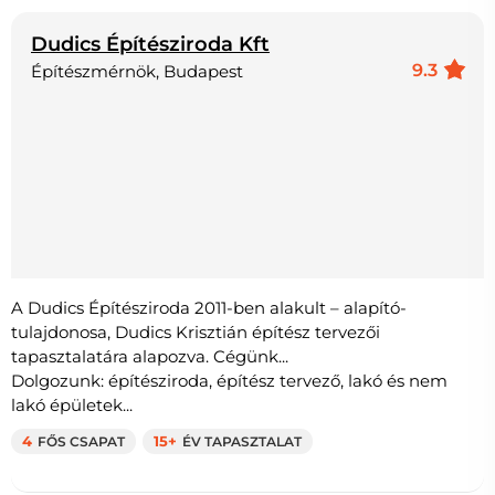
Dudics Építésziroda Kft
9.3
Építészmérnök, Budapest
A Dudics Építésziroda 2011-ben alakult – alapító-
tulajdonosa, Dudics Krisztián építész tervezői
tapasztalatára alapozva. Cégünk...
Dolgozunk: építésziroda, építész tervező, lakó és nem
lakó épületek...
4
FŐS CSAPAT
15+
ÉV TAPASZTALAT