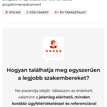
projektmenedzsment
97.2 KM
3
FŐS CSAPAT
8+
ÉV TAPASZTALAT
Hogyan találhatja meg egyszerűen
a legjobb szakembereket?
Ne pazarolja idejét. Válasszon az érdekelt,
valamint a
jelenleg elérhető, minden
korábbi ügyfélértékeléssel és referenciával