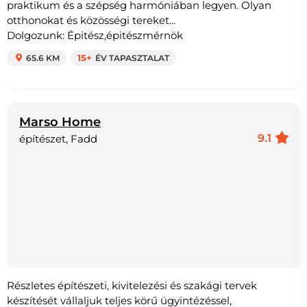
praktikum és a szépség harmóniában legyen. Olyan
otthonokat és közösségi tereket...
Dolgozunk: Épitész,épitészmérnök
65.6 KM
15+
ÉV TAPASZTALAT
Marso Home
9.1
építészet, Fadd
Részletes építészeti, kivitelezési és szakági tervek
készítését vállaljuk teljes körű ügyintézéssel,