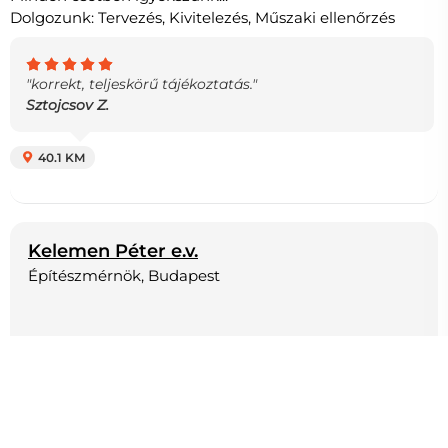
Dolgozunk: Tervezés, Kivitelezés, Műszaki ellenőrzés
"korrekt, teljeskörű tájékoztatás."
Sztojcsov Z.
40.1 KM
Kelemen Péter e.v.
Építészmérnök, Budapest