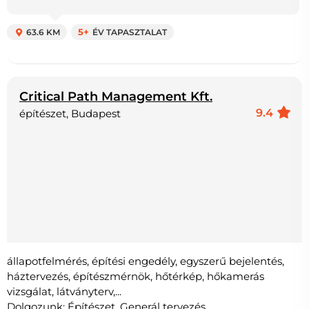
63.6 KM
5+
ÉV TAPASZTALAT
Critical Path Management Kft.
9.4
építészet, Budapest
állapotfelmérés, építési engedély, egyszerű bejelentés,
háztervezés, építészmérnök, hőtérkép, hőkamerás
vizsgálat, látványterv,...
Dolgozunk: Építészet, Generál tervezés,