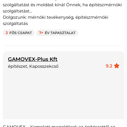
szolgáltatást és moldást kínál Önnek, ha építészmérnöki
szolgáltatást...
Dolgozunk: mérnöki tevékenység, építészmérnöki
szolgáltatás
2
FŐS CSAPAT
7+
ÉV TAPASZTALAT
GAMOVEX-Plus Kft
9.2
építészet, Kaposszekcső
GAMOVEX – Komplett megoldások az építészettől az