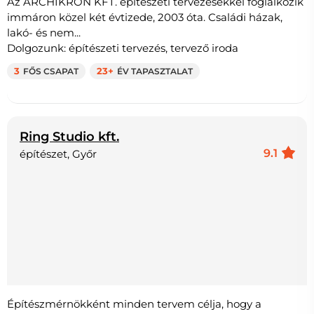
Az ARCHIKRON KFT. építészeti tervezésekkel foglalkozik
immáron közel két évtizede, 2003 óta. Családi házak,
lakó- és nem...
Dolgozunk: építészeti tervezés, tervező iroda
3
FŐS CSAPAT
23+
ÉV TAPASZTALAT
Ring Studio kft.
9.1
építészet, Győr
Építészmérnökként minden tervem célja, hogy a