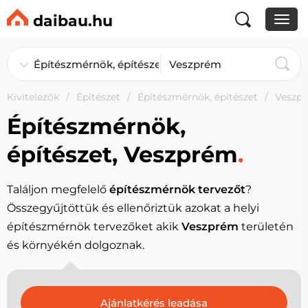
daibau.hu
Kivitelezők
Építészet
Építészmérnök, építészet
Veszp
Építészmérnök,
építészet, Veszprém
.
Találjon megfelelő
építészmérnök tervezőt
?
Összegyűjtöttük és ellenőriztük azokat a helyi
építészmérnök tervezőket akik
Veszprém
területén
és környékén dolgoznak.