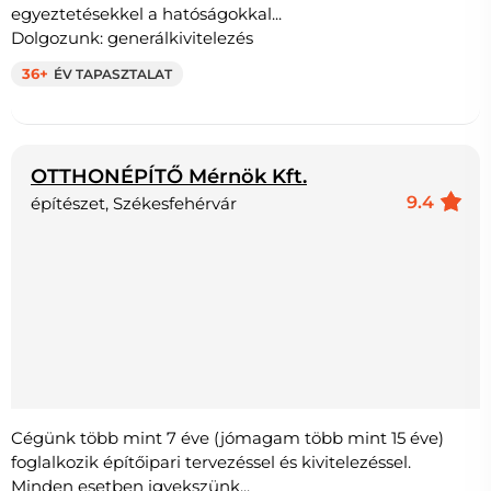
egyeztetésekkel a hatóságokkal...
Dolgozunk: generálkivitelezés
36+
ÉV TAPASZTALAT
OTTHONÉPÍTŐ Mérnök Kft.
9.4
építészet, Székesfehérvár
Cégünk több mint 7 éve (jómagam több mint 15 éve)
foglalkozik építőipari tervezéssel és kivitelezéssel.
Minden esetben igyekszünk...