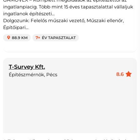
ingatlanpiacig. Több mint 15 éves tapasztalattal vállaljuk
ingatlanok építészeti...
Dolgozunk: Felelős műszaki vezető, Műszaki ellenőr,
Építőipari...
88.9 KM
7+
ÉV TAPASZTALAT
T-Survey Kft.
8.6
Építészmérnök, Pécs