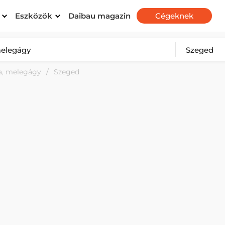
Eszközök
Daibau magazin
Cégeknek
la, melegágy
Szeged