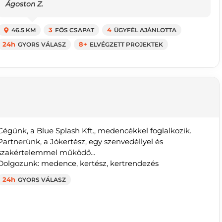
Ágoston Z.
46.5 KM
3
FŐS CSAPAT
4
ÜGYFÉL AJÁNLOTTA
24h
GYORS VÁLASZ
8+
ELVÉGZETT PROJEKTEK
Cégünk, a Blue Splash Kft., medencékkel foglalkozik.
Partnerünk, a Jókertész, egy szenvedéllyel és
szakértelemmel működő...
Dolgozunk: medence, kertész, kertrendezés
24h
GYORS VÁLASZ