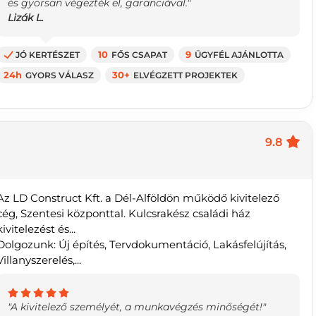
és gyorsan végezték el, garanciával."
Lizák L.
JÓ KERTÉSZET
10
FŐS CSAPAT
9
ÜGYFÉL AJÁNLOTTA
24h
GYORS VÁLASZ
30+
ELVÉGZETT PROJEKTEK
9.8
Az LD Construct Kft. a Dél-Alföldön működő kivitelező
cég, Szentesi központtal. Kulcsrakész családi ház
kivitelezést és...
Dolgozunk: Új építés, Tervdokumentáció, Lakásfelújítás,
Villanyszerelés,...
"A kivitelező személyét, a munkavégzés minőségét!"