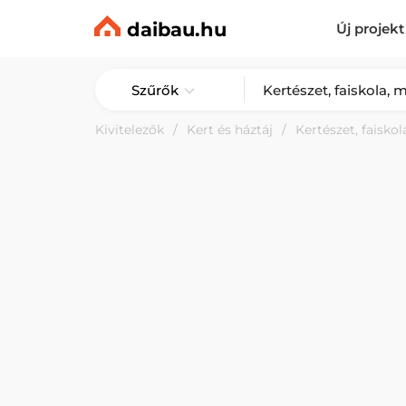
daibau.hu
Új projekt
Szűrők
Kivitelezők
Kert és háztáj
Kertészet, faisko