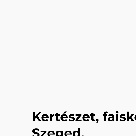
Kertészet, fais
Szeged
.