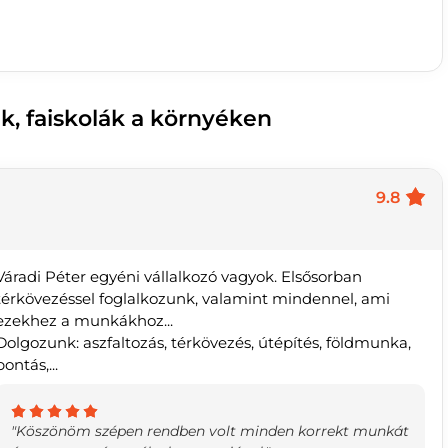
k, faiskolák a környéken
9.8
Váradi Péter egyéni vállalkozó vagyok. Elsősorban
térkövezéssel foglalkozunk, valamint mindennel, ami
ezekhez a munkákhoz...
Dolgozunk: aszfaltozás, térkövezés, útépítés, földmunka,
bontás,...
"Köszönöm szépen rendben volt minden korrekt munkát