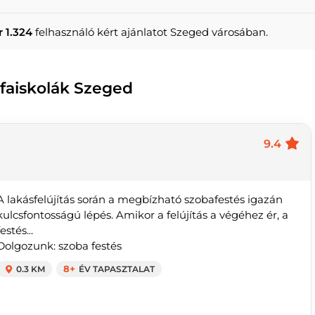
 1.324
felhasználó kért ajánlatot Szeged városában.
, faiskolák Szeged
9.4
A lakásfelújítás során a megbízható szobafestés igazán
kulcsfontosságú lépés. Amikor a felújítás a végéhez ér, a
festés...
Dolgozunk: szoba festés
0.3 KM
8+
ÉV TAPASZTALAT