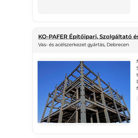
KO-PAFER Építőipari, Szolgáltató és
Vas- és acélszerkezet gyártás, Debrecen