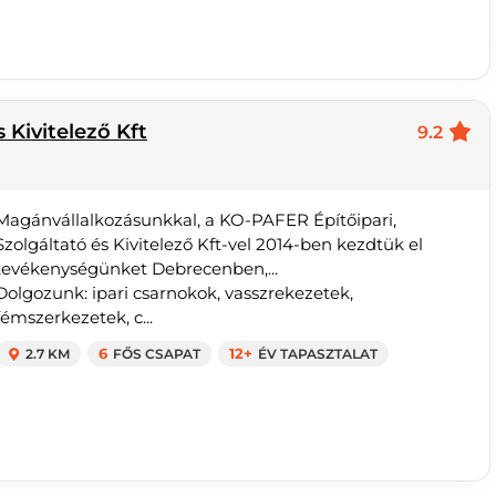
 Kivitelező Kft
9.2
Magánvállalkozásunkkal, a KO-PAFER Építőipari,
Szolgáltató és Kivitelező Kft-vel 2014-ben kezdtük el
tevékenységünket Debrecenben,...
Dolgozunk: ipari csarnokok, vasszrekezetek,
fémszerkezetek, c...
2.7 KM
6
FŐS CSAPAT
12+
ÉV TAPASZTALAT