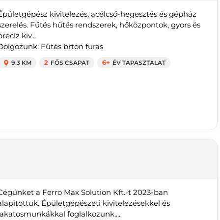
Épületgépész kivitelezés, acélcső-hegesztés és gépház
szerelés. Fűtés hűtés rendszerek, hőközpontok, gyors és
precíz kiv...
Dolgozunk: Fűtés brton furas
9.3 KM
2
FŐS CSAPAT
6+
ÉV TAPASZTALAT
Cégünket a Ferro Max Solution Kft.-t 2023-ban
alapítottuk. Épületgépészeti kivitelezésekkel és
lakatosmunkákkal foglalkozunk....