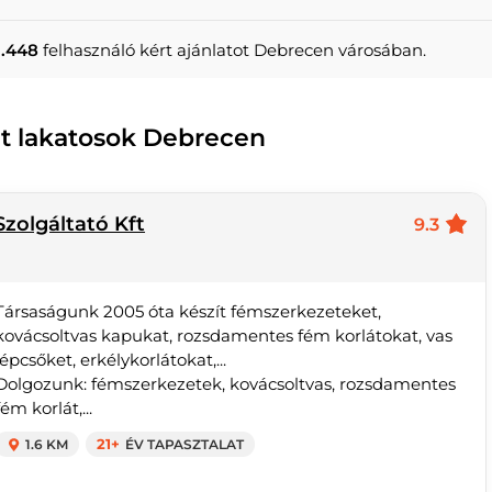
1.448
felhasználó kért ajánlatot Debrecen városában.
zet lakatosok Debrecen
zolgáltató Kft
9.3
Társaságunk 2005 óta készít fémszerkezeteket,
kovácsoltvas kapukat, rozsdamentes fém korlátokat, vas
lépcsőket, erkélykorlátokat,...
Dolgozunk: fémszerkezetek, kovácsoltvas, rozsdamentes
fém korlát,...
1.6 KM
21+
ÉV TAPASZTALAT