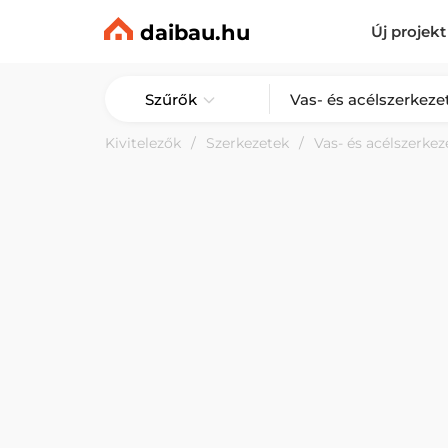
daibau.hu
Új projekt
Szűrők
Kivitelezők
Szerkezetek
Vas- és acélszerkez