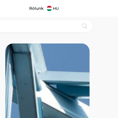
Rólunk
HU