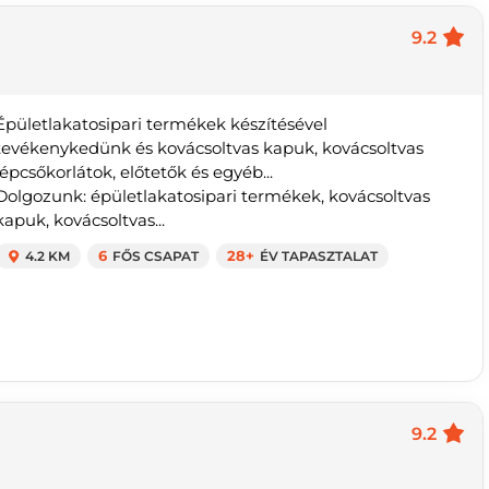
9.2
Épületlakatosipari termékek készítésével
tevékenykedünk és kovácsoltvas kapuk, kovácsoltvas
lépcsőkorlátok, előtetők és egyéb...
Dolgozunk: épületlakatosipari termékek, kovácsoltvas
kapuk, kovácsoltvas...
4.2 KM
6
FŐS CSAPAT
28+
ÉV TAPASZTALAT
9.2