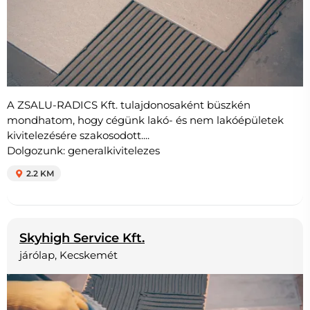
A ZSALU-RADICS Kft. tulajdonosaként büszkén
mondhatom, hogy cégünk lakó- és nem lakóépületek
kivitelezésére szakosodott....
Dolgozunk: generalkivitelezes
2.2 KM
Skyhigh Service Kft.
járólap, Kecskemét