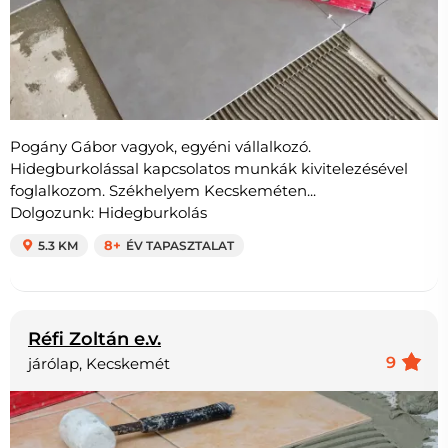
Pogány Gábor vagyok, egyéni vállalkozó.
Hidegburkolással kapcsolatos munkák kivitelezésével
foglalkozom. Székhelyem Kecskeméten...
Dolgozunk: Hidegburkolás
5.3 KM
8+
ÉV TAPASZTALAT
Réfi Zoltán e.v.
9
járólap, Kecskemét