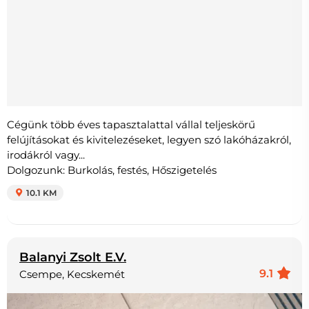
Cégünk több éves tapasztalattal vállal teljeskörű
felújításokat és kivitelezéseket, legyen szó lakóházakról,
irodákról vagy...
Dolgozunk: Burkolás, festés, Hőszigetelés
10.1 KM
Balanyi Zsolt E.V.
9.1
Csempe, Kecskemét