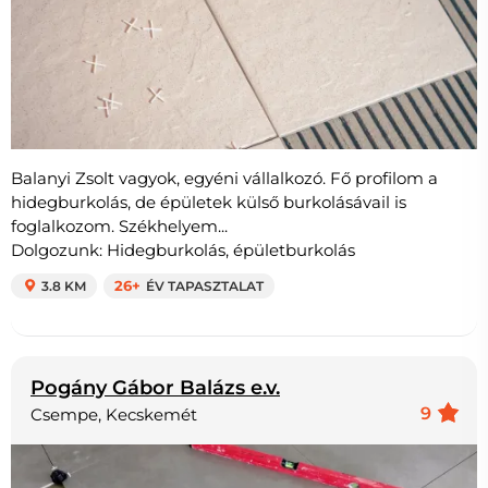
Balanyi Zsolt vagyok, egyéni vállalkozó. Fő profilom a
hidegburkolás, de épületek külső burkolásávail is
foglalkozom. Székhelyem...
Dolgozunk: Hidegburkolás, épületburkolás
3.8 KM
26+
ÉV TAPASZTALAT
Pogány Gábor Balázs e.v.
9
Csempe, Kecskemét