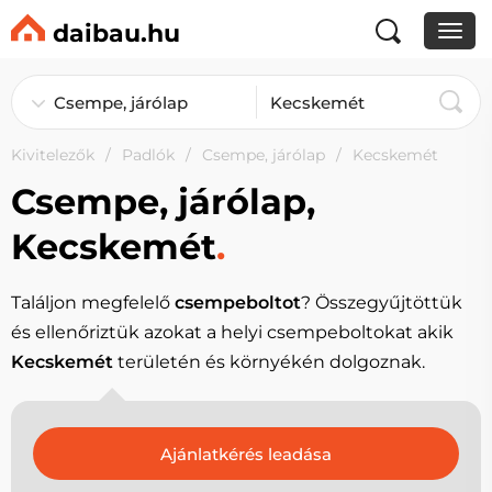
daibau.hu
Kivitelezők
Padlók
Csempe, járólap
Kecskemét
Csempe, járólap,
Kecskemét
.
Találjon megfelelő
csempeboltot
? Összegyűjtöttük
és ellenőriztük azokat a helyi csempeboltokat akik
Kecskemét
területén és környékén dolgoznak.