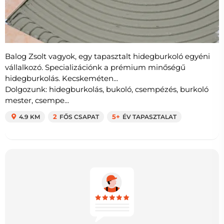
Balog Zsolt vagyok, egy tapasztalt hidegburkoló egyéni
vállalkozó. Specializációnk a prémium minőségű
hidegburkolás. Kecskeméten...
Dolgozunk: hidegburkolás, bukoló, csempézés, burkoló
mester, csempe...
4.9 KM
2
FŐS CSAPAT
5+
ÉV TAPASZTALAT