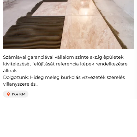
Szàmlàval garanciával vàllalom szinte a-z.ig èpületek
kivitelezèsèt felújîtàsàt referencia kèpek rendelkezèsre
àllnak
Dolgozunk: Hideg meleg burkolás vízvezeték szerelés
villanyszerelés...
17.4 KM
Szabó Attila
8.3
járólap, Kiskunfélegyháza