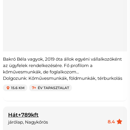
Bakró Béla vagyok, 2019 óta állok egyéni vállalkozóként
az ügyfelek rendelkezésére. Fő profilom a
kőművesmunkák, de foglalkozom...
Dolgozunk: Kőművesmunkák, földmunkák, térburkolás
15.6 KM
7+
ÉV TAPASZTALAT
Hát+789kft
8.4
járólap, Nagykőrös