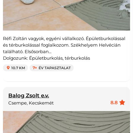
Réfi Zoltán vagyok, egyéni vállalkozó. Épületburkolással
és térburkolással foglalkozom. Székhelyem Helvécián
található. Elsősorban...
Dolgozunk: Épületburkolás, térburkolás
10.7 KM
7+
ÉV TAPASZTALAT
Balog Zsolt e.v.
8.8
Csempe, Kecskemét