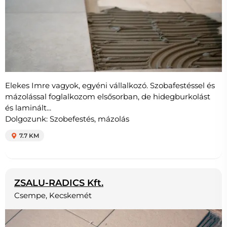
Elekes Imre vagyok, egyéni vállalkozó. Szobafestéssel és
mázolással foglalkozom elsősorban, de hidegburkolást
és laminált...
Dolgozunk: Szobefestés, mázolás
7.7 KM
ZSALU-RADICS Kft.
Csempe, Kecskemét