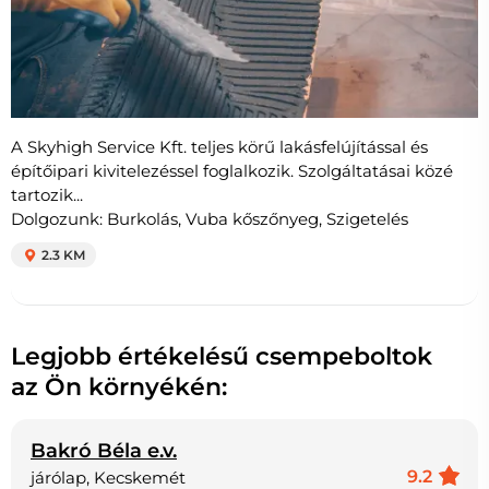
A Skyhigh Service Kft. teljes körű lakásfelújítással és
építőipari kivitelezéssel foglalkozik. Szolgáltatásai közé
tartozik...
Dolgozunk: Burkolás, Vuba kőszőnyeg, Szigetelés
2.3 KM
Legjobb értékelésű csempeboltok
az Ön környékén:
Bakró Béla e.v.
9.2
járólap, Kecskemét