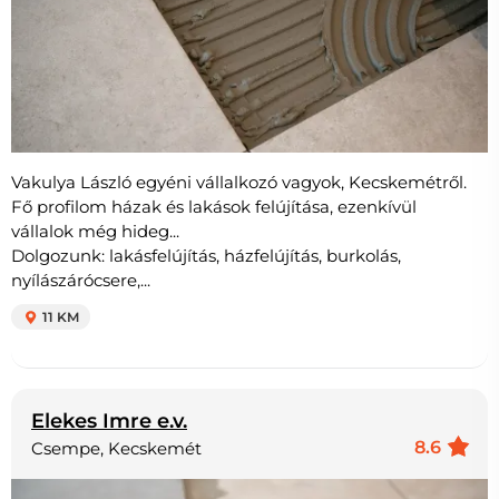
Vakulya László egyéni vállalkozó vagyok, Kecskemétről.
Fő profilom házak és lakások felújítása, ezenkívül
vállalok még hideg...
Dolgozunk: lakásfelújítás, házfelújítás, burkolás,
nyílászárócsere,...
11 KM
Elekes Imre e.v.
8.6
Csempe, Kecskemét