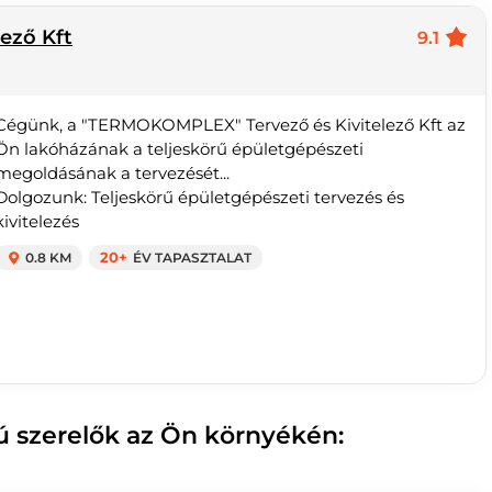
ező Kft
9.1
Cégünk, a "TERMOKOMPLEX" Tervező és Kivitelező Kft az
Ön lakóházának a teljeskörű épületgépészeti
megoldásának a tervezését...
Dolgozunk: Teljeskörű épületgépészeti tervezés és
kivitelezés
0.8 KM
20+
ÉV TAPASZTALAT
ú szerelők az Ön környékén: