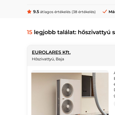
9.5
Már
átlagos értékelés (38 értékelés)
15
legjobb találat: hőszivattyú 
EUROLARES Kft.
Hőszivattyú, Baja