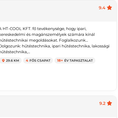
9.4
A HT-COOL KFT. fő tevékenysége, hogy ipari,
kereskedelmi és magánszemélyek számára kínál
hűtéstechnikai megoldásokat. Foglalkozunk...
Dolgozunk: hűtéstechnika, ipari hűtéstechnika, lakossági
hűtéstechnika,...
29.6 KM
4
FŐS CSAPAT
18+
ÉV TAPASZTALAT
9.2