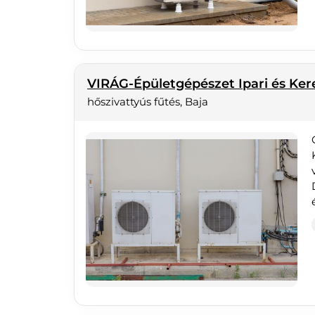
VIRÁG-Épületgépészet Ipari és Ker
hőszivattyús fűtés, Baja
é