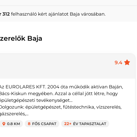
 312
felhasználó kért ajánlatot Baja városában.
szerelők Baja
9.4
Az EUROLARES KFT. 2004 óta működik aktívan Baján,
Bács-Kiskun megyében. Azzal a céllal jött létre, hogy
épületgépészeti tevékenységet...
Dolgozunk: épületgépészet, fűtéstechnika, vízszerelés,
gázszerelés,...
0.8 KM
8
FŐS CSAPAT
22+
ÉV TAPASZTALAT