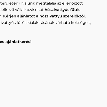
területén? Nálunk megtalálja az ellenőrzött
delkező vállalkozásokat
hőszivattyús fűtés
n.
Kérjen ajánlatot a hőszivattyú szerelőktől
,
vattyús fűtés kialakításának várható költségeit,
es ajánlatkérés!