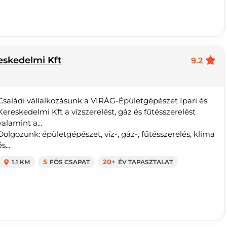
eskedelmi Kft
9.2
Családi vállalkozásunk a VIRÁG-Épületgépészet Ipari és
Kereskedelmi Kft a vízszerelést, gáz és fűtésszerelést
valamint a...
Dolgozunk: épületgépészet, víz-, gáz-, fűtésszerelés, klíma
s...
1.1 KM
5
FŐS CSAPAT
20+
ÉV TAPASZTALAT