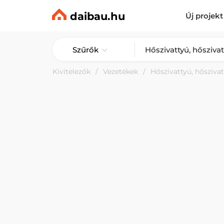
daibau.hu
Új projekt
Szűrők
Kivitelezők
Vezetékek
Hőszivattyú, hőszivat