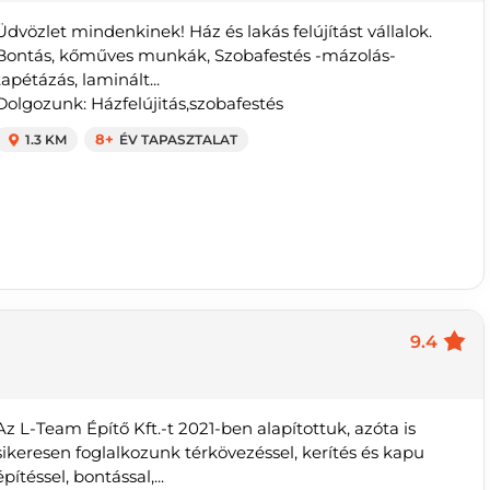
Üdvözlet mindenkinek! Ház és lakás felújítást vállalok.
Bontás, kőműves munkák, Szobafestés -mázolás-
tapétázás, laminált...
Dolgozunk: Házfelújitás,szobafestés
1.3 KM
8+
ÉV TAPASZTALAT
9.4
Az L-Team Építő Kft.-t 2021-ben alapítottuk, azóta is
sikeresen foglalkozunk térkövezéssel, kerítés és kapu
építéssel, bontással,...