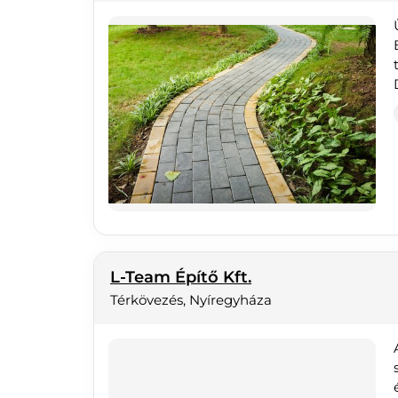
L-Team Építő Kft.
Térkövezés, Nyíregyháza