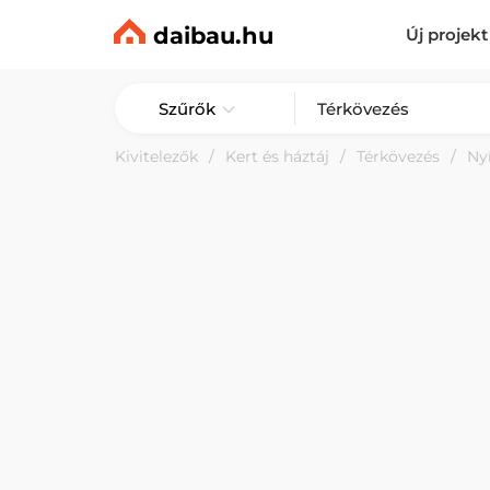
daibau.hu
Új projekt
Szűrők
Kivitelezők
Kert és háztáj
Térkövezés
Ny