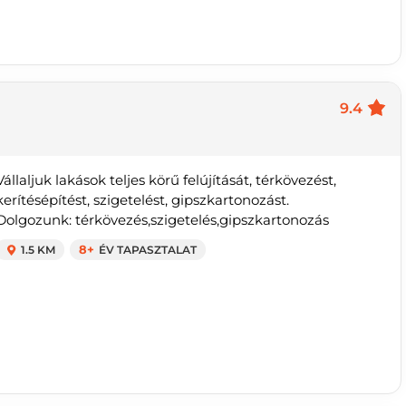
9.4
Vállaljuk lakások teljes körű felújítását, térkövezést,
kerítésépítést, szigetelést, gipszkartonozást.
Dolgozunk: térkövezés,szigetelés,gipszkartonozás
1.5 KM
8+
ÉV TAPASZTALAT