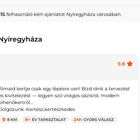
15
felhasználó kért ajánlatot Nyíregyháza városában.
 Nyíregyháza
9.8
Álmaid kertje csak egy lépésre van! Bízd ránk a tervezést
és kivitelezést — legyen szó virágos oázisról, modern
pihenőkertről...
Dolgozunk: Kertész,kertészkedes
8 KM
8+
ÉV TAPASZTALAT
24h
GYORS VÁLASZ