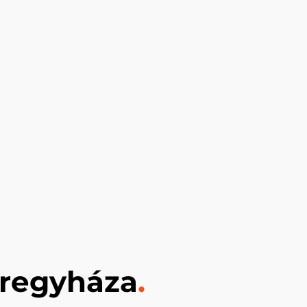
íregyháza
.