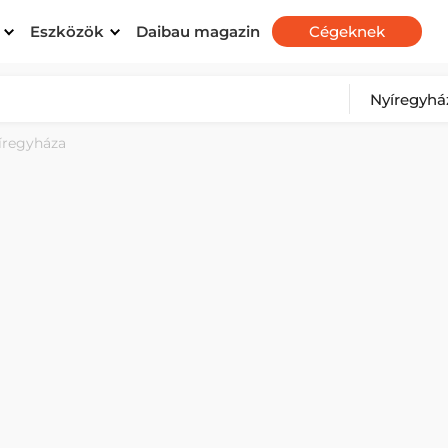
Eszközök
Daibau magazin
Cégeknek
íregyháza