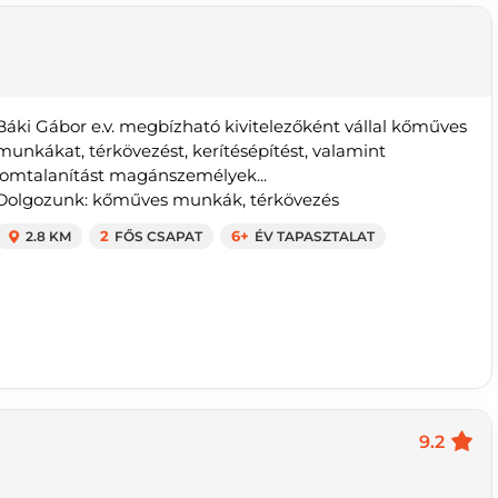
Báki Gábor e.v. megbízható kivitelezőként vállal kőműves
munkákat, térkövezést, kerítésépítést, valamint
lomtalanítást magánszemélyek...
Dolgozunk: kőműves munkák, térkövezés
2.8 KM
2
FŐS CSAPAT
6+
ÉV TAPASZTALAT
9.2