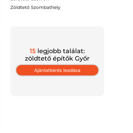
Zöldtető Szombathely
15
legjobb találat:
zöldtető építők Győr