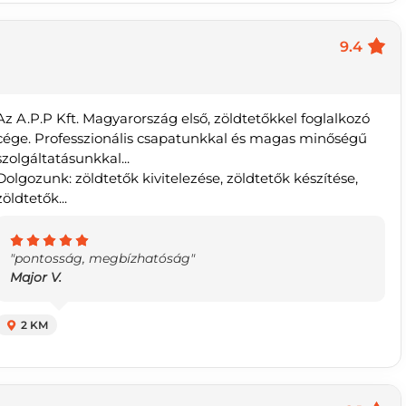
9.4
Az A.P.P Kft. Magyarország első, zöldtetőkkel foglalkozó
cége. Professzionális csapatunkkal és magas minőségű
szolgáltatásunkkal...
Dolgozunk: zöldtetők kivitelezése, zöldtetők készítése,
zöldtetők...
"pontosság, megbízhatóság"
Major V.
2 KM