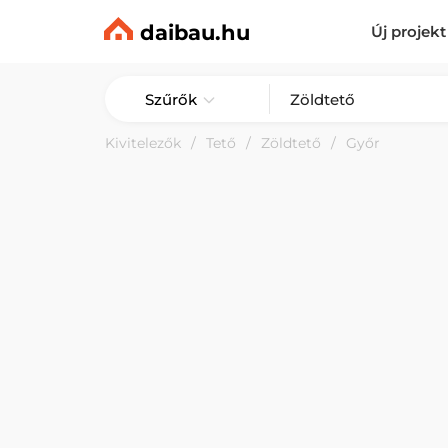
daibau.hu
Új projekt
Szűrők
Kivitelezők
Tető
Zöldtető
Győr