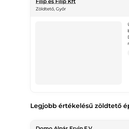
Filip és Filip Kft
Zöldtető, Győr
Legjobb értékelésű zöldtető é
Domo Alpár Ervin.E.V.