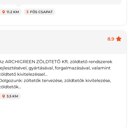
11.2 KM
3
FŐS CSAPAT
8.9
Az ARCHIGREEN ZÖLDTETŐ Kft. zöldtető rendszerek
fejlesztésével, gyártásával, forgalmazásával, valamint
zöldtető kivitelezéssel...
Dolgozunk: zöltetők tervezése, zöldtetők kivitelezése,
zöldtetők...
3.5 KM