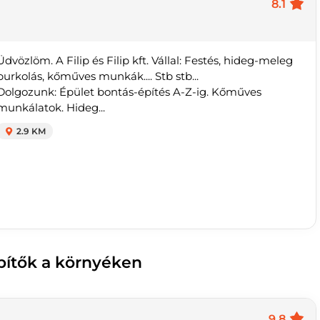
8.1
Üdvözlöm. A Filip és Filip kft. Vállal: Festés, hideg-meleg
burkolás, kőműves munkák.... Stb stb...
Dolgozunk: Épület bontás-építés A-Z-ig. Kőműves
munkálatok. Hideg...
2.9 KM
pítők a környéken
9.8