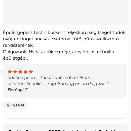
Épületgépész technikusként teljeskörű segítséget tudok
nyújtani ingatlana víz, csatorna, fűtő, hűtő, szellőztető
rendszerének...
Dolgozunk: Nyílászárók cseréje, árnyékolástechnika,
épületgép...
"Időben pontos, tanácsadásnál türelmes,
alkalmazkodókész, rugalmas, gyorsan dolgozik."
Berényi C.
14.1 KM