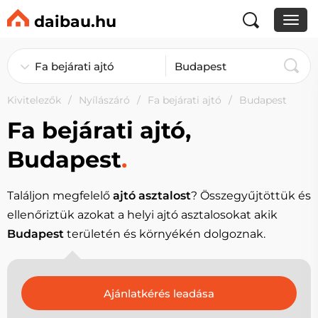
daibau.hu
Kivitelezők
Nyílászáró
Fa bejárati ajtó
Budapest
Fa bejárati ajtó,
Budapest
.
Találjon megfelelő
ajtó asztalost
? Összegyűjtöttük és
ellenőriztük azokat a helyi ajtó asztalosokat akik
Budapest
területén és környékén dolgoznak.