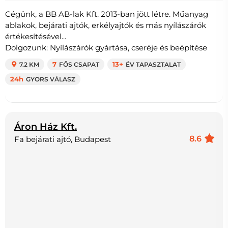
Cégünk, a BB AB-lak Kft. 2013-ban jött létre. Műanyag
ablakok, bejárati ajtók, erkélyajtók és más nyílászárók
értékesítésével...
Dolgozunk: Nyílászárók gyártása, cseréje és beépítése
7.2 KM
7
FŐS CSAPAT
13+
ÉV TAPASZTALAT
24h
GYORS VÁLASZ
Áron Ház Kft.
8.6
Fa bejárati ajtó, Budapest