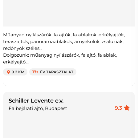
Műanyag nyílászárók, fa ajtók, fa ablakok, erkélyajtók,
teraszajtók, panorámaablakok, árnyékolók, zsaluziák,
redőnyök széles...
Dolgozunk: műanyag nyílászárók, fa ajtó, fa ablak,
erkélyajtó,...
9.2 KM
17+
ÉV TAPASZTALAT
Schiller Levente e.v.
9.3
Fa bejárati ajtó, Budapest