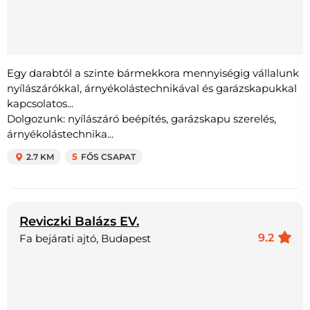
Egy darabtól a szinte bármekkora mennyiségig vállalunk
nyílászárókkal, árnyékolástechnikával és garázskapukkal
kapcsolatos...
Dolgozunk: nyílászáró beépítés, garázskapu szerelés,
árnyékolástechnika...
2.7 KM
5
FŐS CSAPAT
Reviczki Balázs EV.
9.2
Fa bejárati ajtó, Budapest