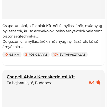
Csapatunkkal, a T-ablak Kft-nél fa nyílászárók, műanyag
nyílászárók, külső árnyékolók, belső árnyékolók valamint
biztonságtechnikai...
Dolgozunk: fa nyílászárók, műanyag nyílászárók, külső
árnyékoló,...
4.8 KM
3
FŐS CSAPAT
17+
ÉV TAPASZTALAT
Csepeli Ablak Kereskedelmi Kft
9.4
Fa bejárati ajtó, Budapest