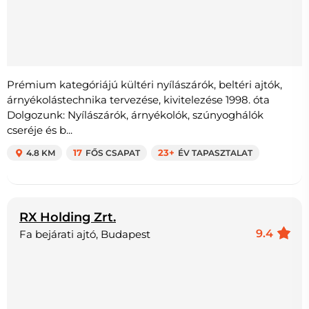
Prémium kategóriájú kültéri nyílászárók, beltéri ajtók,
árnyékolástechnika tervezése, kivitelezése 1998. óta
Dolgozunk: Nyílászárók, árnyékolók, szúnyoghálók
cseréje és b...
4.8 KM
17
FŐS CSAPAT
23+
ÉV TAPASZTALAT
RX Holding Zrt.
9.4
Fa bejárati ajtó, Budapest