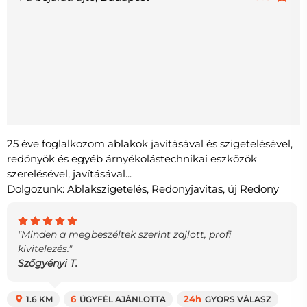
25 éve foglalkozom ablakok javításával és szigetelésével,
redőnyök és egyéb árnyékolástechnikai eszközök
szerelésével, javításával...
Dolgozunk: Ablakszigetelés, Redonyjavitas, új Redony
"Minden a megbeszéltek szerint zajlott, profi
kivitelezés."
Szőgyényi T.
1.6 KM
6
ÜGYFÉL AJÁNLOTTA
24h
GYORS VÁLASZ