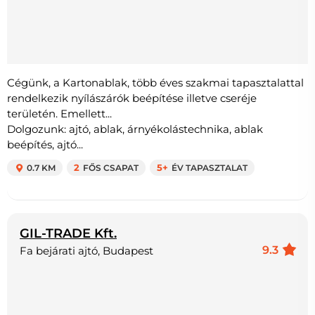
Cégünk, a Kartonablak, több éves szakmai tapasztalattal
rendelkezik nyílászárók beépítése illetve cseréje
területén. Emellett...
Dolgozunk: ajtó, ablak, árnyékolástechnika, ablak
beépítés, ajtó...
0.7 KM
2
FŐS CSAPAT
5+
ÉV TAPASZTALAT
GIL-TRADE Kft.
9.3
Fa bejárati ajtó, Budapest