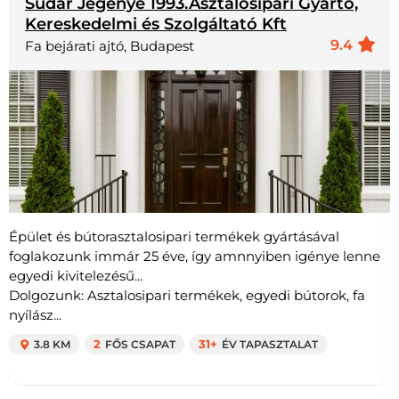
Sudár Jegenye 1993.Asztalosipari Gyártó,
Kereskedelmi és Szolgáltató Kft
9.4
Fa bejárati ajtó, Budapest
Épület és bútorasztalosipari termékek gyártásával
foglakozunk immár 25 éve, így amnnyiben igénye lenne
egyedi kivitelezésű...
Dolgozunk: Asztalosipari termékek, egyedi bútorok, fa
nyílász...
3.8 KM
2
FŐS CSAPAT
31+
ÉV TAPASZTALAT