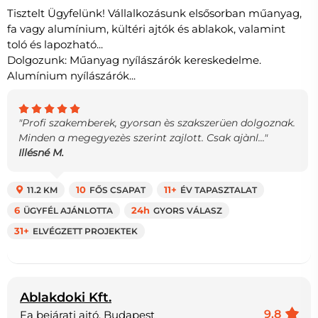
Tisztelt Ügyfelünk! Vállalkozásunk elsősorban műanyag,
fa vagy alumínium, kültéri ajtók és ablakok, valamint
toló és lapozható...
Dolgozunk: Műanyag nyílászárók kereskedelme.
Alumínium nyílászárók...
"Profi szakemberek, gyorsan ès szakszerüen dolgoznak.
Minden a megegyezès szerint zajlott. Csak ajànl..."
Illésné M.
11.2 KM
10
FŐS CSAPAT
11+
ÉV TAPASZTALAT
6
ÜGYFÉL AJÁNLOTTA
24h
GYORS VÁLASZ
31+
ELVÉGZETT PROJEKTEK
Ablakdoki Kft.
9.8
Fa bejárati ajtó, Budapest