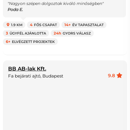
"Nagyon szépen dolgoztak kiváló minőségben"
Poda E.
1.9 KM
4
FŐS CSAPAT
14+
ÉV TAPASZTALAT
3
ÜGYFÉL AJÁNLOTTA
24h
GYORS VÁLASZ
6+
ELVÉGZETT PROJEKTEK
BB AB-lak Kft.
9.8
Fa bejárati ajtó, Budapest