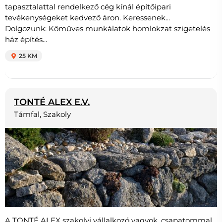
tapasztalattal rendelkező cég kínál építőipari
tevékenységeket kedvező áron. Keressenek...
Dolgozunk: Kőműves munkálatok homlokzat szigetelés
ház építés...
25 KM
TONTÉ ALEX E.V.
Támfal, Szakoly
A TONTÉ ALEX szakolyi vállalkozó vagyok, csapatommal