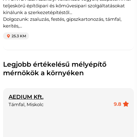
teljeskörű építőipari és kőművesipari szolgáltatásokat
kínálunk a szerkezetépítéstől...
Dolgozunk: zsaluzás, festés, gipszkartonozás, támfal,
kerítés,...
25.3 KM
Legjobb értékelésű mélyépítő
mérnökök a környéken
AEDIUM Kft.
9.8
Támfal, Miskolc