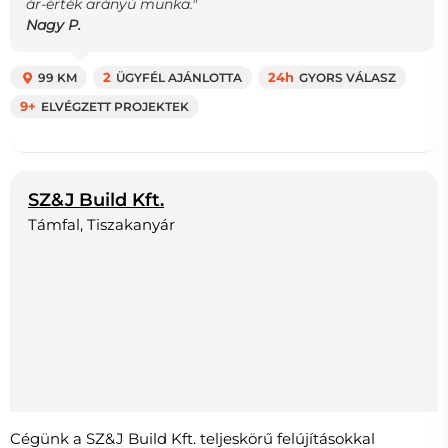
ár-érték arányú munka."
Nagy P.
99 KM
2
ÜGYFÉL AJÁNLOTTA
24h
GYORS VÁLASZ
9+
ELVÉGZETT PROJEKTEK
SZ&J Build Kft.
Támfal, Tiszakanyár
Cégünk a SZ&J Build Kft. teljeskörű felújításokkal