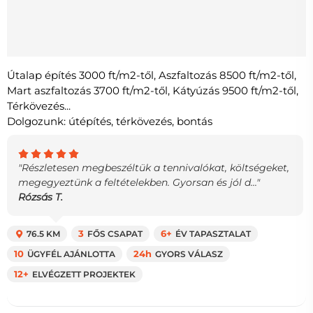
Útalap építés 3000 ft/m2-től, Aszfaltozás 8500 ft/m2-től,
Mart aszfaltozás 3700 ft/m2-től, Kátyúzás 9500 ft/m2-től,
Térkövezés...
Dolgozunk: útépítés, térkövezés, bontás
"Részletesen megbeszéltük a tennivalókat, költségeket,
megegyeztünk a feltételekben. Gyorsan és jól d..."
Rózsás T.
76.5 KM
3
FŐS CSAPAT
6+
ÉV TAPASZTALAT
10
ÜGYFÉL AJÁNLOTTA
24h
GYORS VÁLASZ
12+
ELVÉGZETT PROJEKTEK