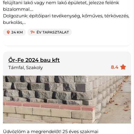
felújítani lakó vagy nem lakó épületet, jelezze felénk
bizalommal....
Dolgozunk: építőipari tevékenység, kőműves, térkövezés,
burkolás,...
24 KM
7+
ÉV TAPASZTALAT
Őr-Fe 2024 bau kft
8.4
Támfal, Szakoly
Üdvözlöm a megrendelőt! 25 éves szakmai