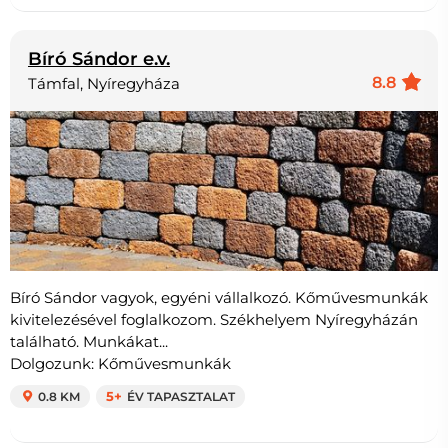
Bíró Sándor e.v.
8.8
Támfal, Nyíregyháza
Bíró Sándor vagyok, egyéni vállalkozó. Kőművesmunkák
kivitelezésével foglalkozom. Székhelyem Nyíregyházán
található. Munkákat...
Dolgozunk: Kőművesmunkák
0.8 KM
5+
ÉV TAPASZTALAT