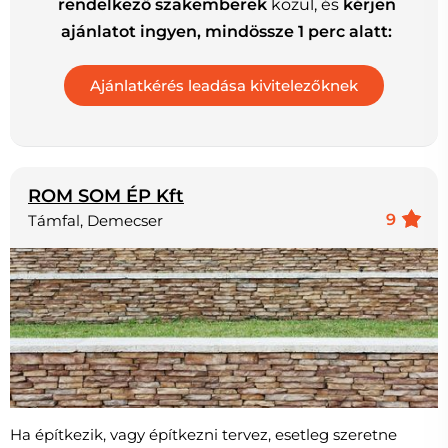
rendelkező szakemberek
közül, és
kérjen
ajánlatot ingyen, mindössze 1 perc alatt:
ROM SOM ÉP Kft
9
Támfal, Demecser
Ha építkezik, vagy építkezni tervez, esetleg szeretne