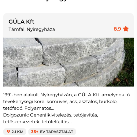
GÚLA Kft
8.9
Támfal, Nyíregyháza
1991-ben alakult Nyíregyházán, a GÚLA Kft. amelynek fő
tevékenységi köre: kőműves, ács, asztalos, burkoló,
tetőfedő. Folyamatos...
Dolgozunk: Generálkivitelezés, tetőjavítás,
tetőszerkezetek, tetőfelújítás,...
2.1 KM
35+
ÉV TAPASZTALAT