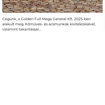
Cégünk, a Golden Full Mega General Kft. 2025-ben
alakult meg. Kőműves- és ácsmunkák kivitelezésével,
valamint takarítással...
Dolgozunk: Kőműves- és ácsmunkák, takarítás
9
FŐS CSAPAT
24h
GYORS VÁLASZ
Török Út karbantartó Kft.
9.2
Támfal, Egyek