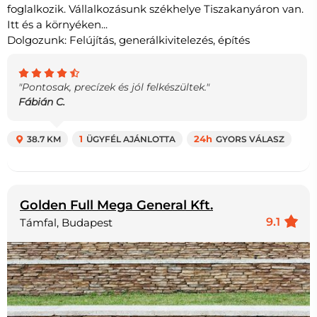
foglalkozik. Vállalkozásunk székhelye Tiszakanyáron van.
Itt és a környéken...
Dolgozunk: Felújítás, generálkivitelezés, építés
"Pontosak, precízek és jól felkészültek."
Fábián C.
38.7 KM
1
ÜGYFÉL AJÁNLOTTA
24h
GYORS VÁLASZ
Golden Full Mega General Kft.
9.1
Támfal, Budapest