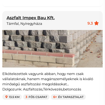
Aszfalt Impex Bau Kft.
9.3
Támfal, Nyíregyháza
Elkötelezettek vagyunk abban, hogy nem csak
vállalatoknak, hanem magánszemélyeknek is kiváló
minőségű aszfaltozási megoldásokat...
Dolgozunk: Aszfaltozás,Térkövezés,betonozás
13.5 KM
3
FŐS CSAPAT
6+
ÉV TAPASZTALAT