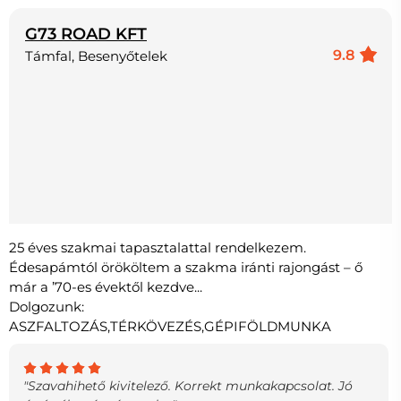
G73 ROAD KFT
9.8
Támfal, Besenyőtelek
25 éves szakmai tapasztalattal rendelkezem.
Édesapámtól örököltem a szakma iránti rajongást – ő
már a ’70-es évektől kezdve...
Dolgozunk:
ASZFALTOZÁS,TÉRKÖVEZÉS,GÉPIFÖLDMUNKA
"Szavahihető kivitelező. Korrekt munkakapcsolat. Jó