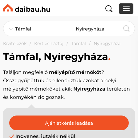
daibau.hu
Kivitelezők
Kert és háztáj
Támfal
Nyíregyháza
Támfal, Nyíregyháza
.
Találjon megfelelő
mélyépítő mérnököt
?
Összegyűjtöttük és ellenőriztük azokat a helyi
mélyépítő mérnököket akik
Nyíregyháza
területén
és környékén dolgoznak.
Ingyenes, jutalék nélkül