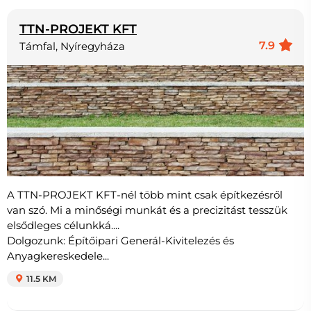
TTN-PROJEKT KFT
7.9
Támfal, Nyíregyháza
A TTN-PROJEKT KFT-nél több mint csak építkezésről
van szó. Mi a minőségi munkát és a precizitást tesszük
elsődleges célunkká....
Dolgozunk: Építőipari Generál-Kivitelezés és
Anyagkereskedele...
11.5 KM