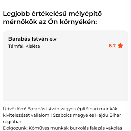
Legjobb értékelésű mélyépítő
mérnökök az Ön környékén:
Barabás István e.v
8.7
Támfal, Kisléta
Üdvözlöm! Barabás István vagyok építőipari munkák
kivitelezését vállalom ! Szabolcs megye és Hajdu Bihar
régióban.
Dolgozunk: Kőműves munkák burkolás falazás vakolás