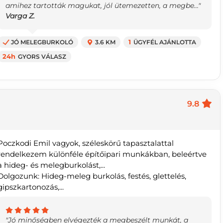
amihez tartották magukat, jól ütemezetten, a megbe..."
Varga Z.
JÓ MELEGBURKOLÓ
3.6 KM
1
ÜGYFÉL AJÁNLOTTA
24h
GYORS VÁLASZ
9.8
Poczkodi Emil vagyok, széleskörű tapasztalattal
rendelkezem különféle építőipari munkákban, beleértve
a hideg- és melegburkolást,...
Dolgozunk: Hideg-meleg burkolás, festés, glettelés,
gipszkartonozás,...
"Jó minőségben elvégezték a megbeszélt munkát, a