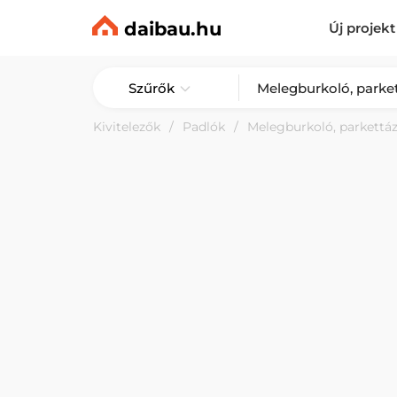
daibau.hu
Új projekt
Szűrők
Kivitelezők
Padlók
Melegburkoló, parkettá