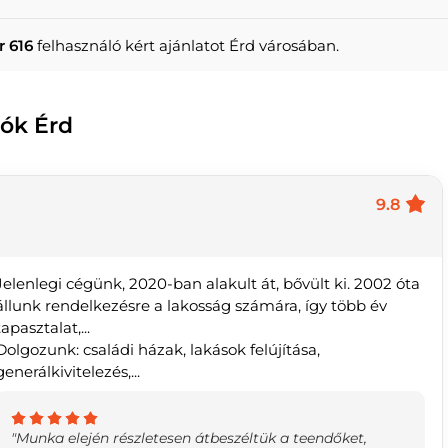
r 616
felhasználó kért ajánlatot Érd városában.
lók Érd
9.8
Jelenlegi cégünk, 2020-ban alakult át, bővült ki. 2002 óta
állunk rendelkezésre a lakosság számára, így több év
tapasztalat,...
Dolgozunk: családi házak, lakások felújítása,
generálkivitelezés,...
"Munka elején részletesen átbeszéltük a teendőket,