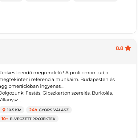
8.8
Kedves leendő megrendelő ! A profilomon tudja
megtekinteni referencia munkáim. Budapesten és
agglomerációban ingyenes...
Dolgozunk: Festés, Gipszkarton szerelés, Burkolás,
Villanysz...
10.5 KM
24h
GYORS VÁLASZ
10+
ELVÉGZETT PROJEKTEK