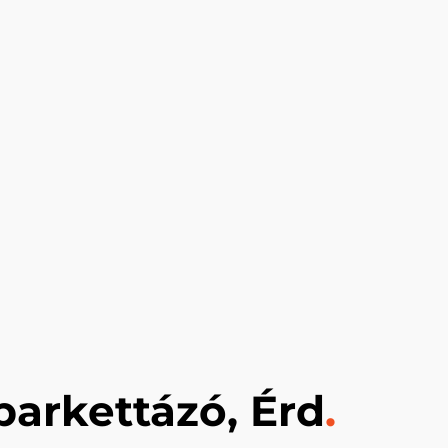
parkettázó, Érd
.