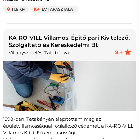
11.6 KM
16+
ÉV TAPASZTALAT
KA-RO-VILL Villamos, Építőipari Kivitelező,
Szolgáltató és Kereskedelmi Bt
9.4
Villanyszerelés, Tatabánya
1998-ban, Tatabányán alapítottam meg az
épületvillamossággal foglalkozó cégemet, a KA-RO-VILL
Villamos Kft-t. Főként lakossági...