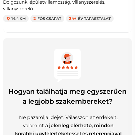
Dolgozunk: épületvillamosság, villanyszerelés,
villanyszerelő
14.4 KM
2
FŐS CSAPAT
24+
ÉV TAPASZTALAT
Hogyan találhatja meg egyszerűen
a legjobb szakembereket?
Ne pazarolja idejét. Válasszon az érdekelt,
valamint a
jelenleg elérhető, minden
korábbi ügyfélértékeléssel és referenciával