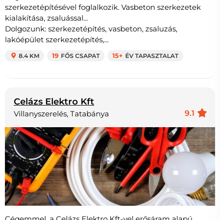
szerkezetépítésével foglalkozik. Vasbeton szerkezetek
kialakítása, zsaluással...
Dolgozunk: szerkezetépítés, vasbeton, zsaluzás,
lakóépület szerkezetépítés,...
8.4 KM
19
FŐS CSAPAT
15+
ÉV TAPASZTALAT
Celázs Elektro Kft
9.1
Villanyszerelés, Tatabánya
Cégemmel, a Celázs Elektro Kft-vel erősáram alapú