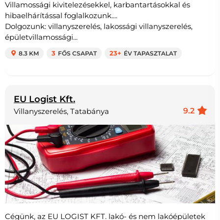
Villamossági kivitelezésekkel, karbantartásokkal és
hibaelhárítással foglalkozunk....
Dolgozunk: villanyszerelés, lakossági villanyszerelés,
épületvillamossági...
8.3 KM
3
FŐS CSAPAT
23+
ÉV TAPASZTALAT
EU Logist Kft.
9.2
Villanyszerelés, Tatabánya
Cégünk, az EU LOGIST KFT. lakó- és nem lakóépületek