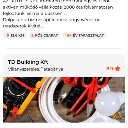
Az ORTHUS KFT. immáron több mint egy évtizede
aktívan működő vállalkozás. 2008 óta folyamatosan
fejlődtünk, és mára büszkén...
Dolgozunk: biztonságtechnika, vagyovédelmi
rendszerek kivitel...
12.6 KM
2
FŐS CSAPAT
18+
ÉV TAPASZTALAT
TD Building Kft
8.9
Villanyszerelés, Tatabánya