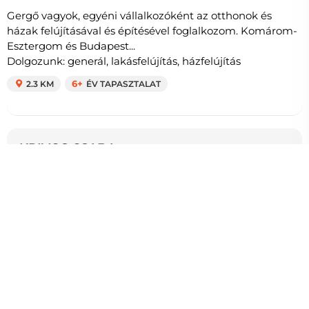
Gergő vagyok, egyéni vállalkozóként az otthonok és
házak felújításával és építésével foglalkozom. Komárom-
Esztergom és Budapest...
Dolgozunk: generál, lakásfelújítás, házfelújítás
2.3 KM
6+
ÉV TAPASZTALAT
KRIVOS CSABA e.v.
Villanyszerelés, Tatabánya