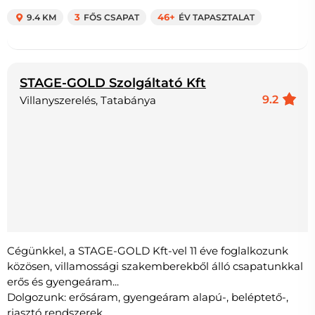
9.4 KM
3
FŐS CSAPAT
46+
ÉV TAPASZTALAT
STAGE-GOLD Szolgáltató Kft
9.2
Villanyszerelés, Tatabánya
Cégünkkel, a STAGE-GOLD Kft-vel 11 éve foglalkozunk
közösen, villamossági szakemberekből álló csapatunkkal
erős és gyengeáram...
Dolgozunk: erősáram, gyengeáram alapú-, beléptető-,
riasztó rendszerek,...