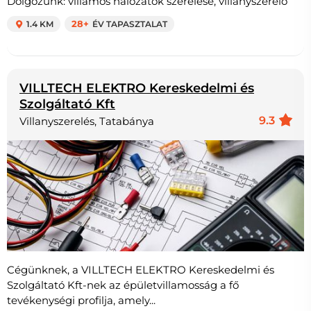
Dolgozunk: villamos hálózatok szerelése, villanyszerelő
1.4 KM
28+
ÉV TAPASZTALAT
VILLTECH ELEKTRO Kereskedelmi és
Szolgáltató Kft
9.3
Villanyszerelés, Tatabánya
Cégünknek, a VILLTECH ELEKTRO Kereskedelmi és
Szolgáltató Kft-nek az épületvillamosság a fő
tevékenységi profilja, amely...