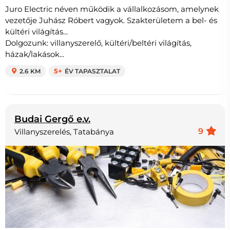
Juro Electric néven működik a vállalkozásom, amelynek
vezetője Juhász Róbert vagyok. Szakterületem a bel- és
kültéri világítás...
Dolgozunk: villanyszerelő, kültéri/beltéri világítás,
házak/lakások...
2.6 KM
5+
ÉV TAPASZTALAT
Budai Gergő e.v.
9
Villanyszerelés, Tatabánya