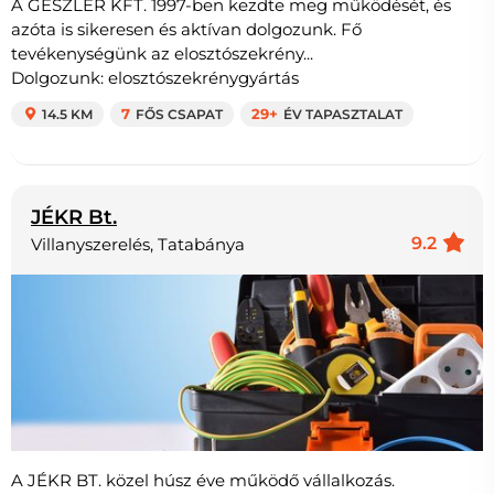
A GESZLER KFT. 1997-ben kezdte meg működését, és
azóta is sikeresen és aktívan dolgozunk. Fő
tevékenységünk az elosztószekrény...
Dolgozunk: elosztószekrénygyártás
14.5 KM
7
FŐS CSAPAT
29+
ÉV TAPASZTALAT
JÉKR Bt.
9.2
Villanyszerelés, Tatabánya
A JÉKR BT. közel húsz éve működő vállalkozás.