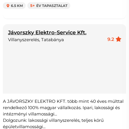
6.5 KM
5+
ÉV TAPASZTALAT
Jávorszky Elektro-Service Kft.
9.2
Villanyszerelés, Tatabánya
A JÁVORSZKY ELEKTRO KFT. több mint 40 éves múlttal
rendelkező 100% magyar vállalkozás. Ipari, lakossági és
intézményi villamossági...
Dolgozunk: lakossági villanyszerelés, teljes körű
épületvillamossági...