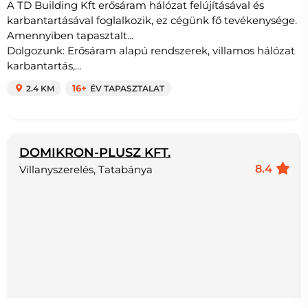
A TD Building Kft erősáram hálózat felújításával és
karbantartásával foglalkozik, ez cégünk fő tevékenysége.
Amennyiben tapasztalt...
Dolgozunk: Erősáram alapú rendszerek, villamos hálózat
karbantartás,...
2.4 KM
16+
ÉV TAPASZTALAT
DOMIKRON-PLUSZ KFT.
8.4
Villanyszerelés, Tatabánya