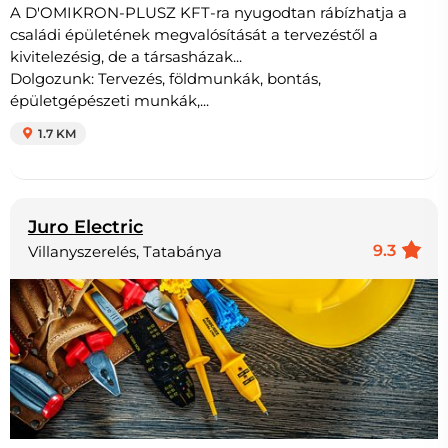
A D'OMIKRON-PLUSZ KFT-ra nyugodtan rábízhatja a
családi épületének megvalósítását a tervezéstől a
kivitelezésig, de a társasházak...
Dolgozunk: Tervezés, földmunkák, bontás,
épületgépészeti munkák,...
1.7 KM
Juro Electric
9.3
Villanyszerelés, Tatabánya